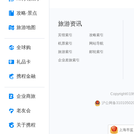
攻略·景点
旅游资讯
旅游地图
宾馆索引
攻略索引
机票索引
网站导航
全球购
旅游索引
邮轮索引
企业差旅索引
礼品卡
携程金融
Copyright©
19
企业商旅
沪公网备310105020
老友会
关于携程
上海市监