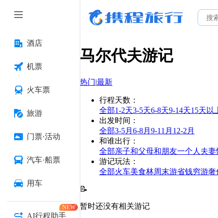
酒店
马尔代夫
游记
机票
热门
|
最新
火车票
行程天数
：
全部
1-2天
3-5天
6-8天
9-14天
15天以
旅游
出发时间
：
全部
3-5月
6-8月
9-11月
12-2月
门票·活动
和谁出行
：
全部
亲子
和父母
和朋友
一个人
夫妻
汽车·船票
游记玩法
：
全部
火车
美食林
周末游
省钱
穷游
奢
用车
📝
暂时还没有相关游记
NEW
AI行程助手