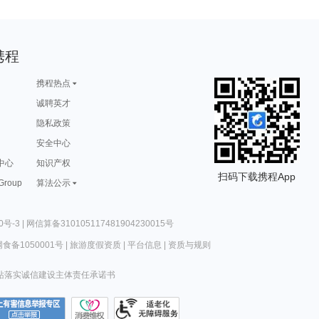
携程
携程热点
诚聘英才
隐私政策
安全中心
中心
知识产权
扫码下载携程App
 Group
算法公示
0号-3
|
网信算备310105117481904230015号
食备1050001号
|
旅游度假资质
|
平台信息
|
资质与规则
站落实诚信建设主体责任承诺书