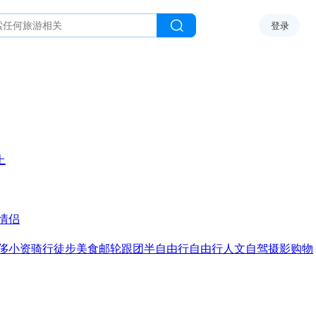
登录
上
情侣
侈
小资
骑行
徒步
美食
邮轮
跟团
半自由行
自由行
人文
自驾
摄影
购物