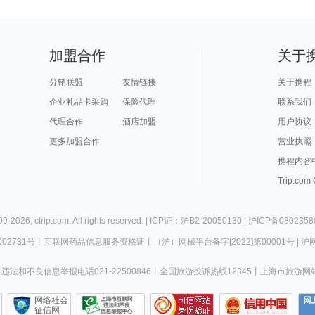
加盟合作
关于
分销联盟
友情链接
关于携程
企业礼品卡采购
保险代理
联系我们
代理合作
酒店加盟
用户协议
更多加盟合作
营业执照
携程内容
Trip.com
99-
2026
,
ctrip.com
. All rights reserved. |
ICP证：沪B2-20050130
|
沪ICP备0802358
02731号
丨
互联网药品信息服务资格证
丨
（沪）网械平台备字[2022]第00001号
|
沪网
违法和不良信息举报电话021-22500846
丨
全国旅游投诉热线12345
丨
上海市旅游网
网络社会
征信网