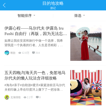
目的地攻略
游记
智能排序
筛选
伊露心程——马尔代夫 伊露岛 Iru
Fushi 自由行（再版，因为无法忘却
的留恋）
如果让我在安居和旅行中做一个选择，我希
望我是一个执着的行者。人生是否精彩，都
源于自己
唯歆

12.0万

314
五天四晚|与海天共一色，免签地马
尔代夫的懒人玩法含详细攻略
#海岛#亲子#自助游#蜜月#家庭游前言马尔代
夫初印象上帝在印度洋上撒下了一把珍珠，
这
北海情歌

2.2千

0