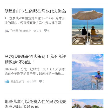
明星们打卡过的那些马尔代夫海岛
1、沈梦辰-RIU悦宜湾岛这个2019年5月才开
业的新岛，悦宜湾直接在马尔代夫建了两
飞鱼旅行Summer

971

0
马尔代夫新奢酒店杀到！我不允许
精致girl不知道！
2024年的三分之一已经过！去！了！又该考
虑在今年剩下的日子里，以怎样的一场旅行
犒劳
暴走姐妹花

1.5千

0
那些儿童可以免费入住的马尔代夫
海岛-遛娃省钱攻略