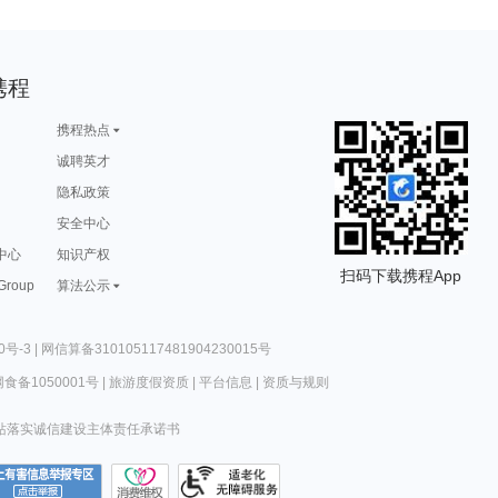
携程
携程热点
诚聘英才
隐私政策
安全中心
中心
知识产权
扫码下载携程App
 Group
算法公示
0号-3
|
网信算备310105117481904230015号
食备1050001号
|
旅游度假资质
|
平台信息
|
资质与规则
站落实诚信建设主体责任承诺书