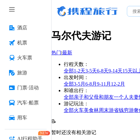
酒店
马尔代夫
游记
机票
热门
|
最新
火车票
行程天数
：
全部
1-2天
3-5天
6-8天
9-14天
15天以
旅游
出发时间
：
全部
3-5月
6-8月
9-11月
12-2月
门票·活动
和谁出行
：
全部
亲子
和父母
和朋友
一个人
夫妻
汽车·船票
游记玩法
：
全部
火车
美食林
周末游
省钱
穷游
奢
用车
📝
暂时还没有相关游记
NEW
AI行程助手