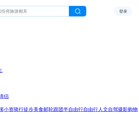
登录
上
情侣
侈
小资
骑行
徒步
美食
邮轮
跟团
半自由行
自由行
人文
自驾
摄影
购物