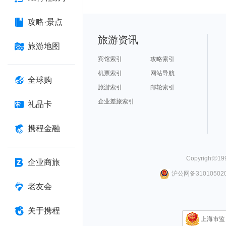
攻略·景点
旅游资讯
旅游地图
宾馆索引
攻略索引
机票索引
网站导航
全球购
旅游索引
邮轮索引
企业差旅索引
礼品卡
携程金融
Copyright©
19
企业商旅
沪公网备310105020
老友会
关于携程
上海市监