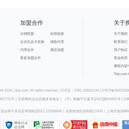
加盟合作
关于
分销联盟
友情链接
关于携程
企业礼品卡采购
保险代理
联系我们
代理合作
酒店加盟
用户协议
更多加盟合作
营业执照
携程内容
Trip.com
99-
2026
,
ctrip.com
. All rights reserved. |
ICP证：沪B2-20050130
|
沪ICP备0802358
02731号
丨
互联网药品信息服务资格证
丨
（沪）网械平台备字[2022]第00001号
|
沪网
违法和不良信息举报电话021-22500846
丨
全国旅游投诉热线12345
丨
上海市旅游网
网络社会
征信网