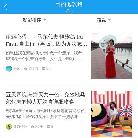
目的地攻略
游记
智能排序
筛选
伊露心程——马尔代夫 伊露岛 Iru
Fushi 自由行（再版，因为无法忘却
的留恋）
如果让我在安居和旅行中做一个选择，我希
望我是一个执着的行者。人生是否精彩，都
源于自己
唯歆

12.0万

314
五天四晚|与海天共一色，免签地马
尔代夫的懒人玩法含详细攻略
#海岛#亲子#自助游#蜜月#家庭游前言马尔代
夫初印象上帝在印度洋上撒下了一把珍珠，
这
北海情歌

2.2千

0