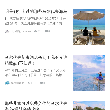
明星们打卡过的那些马尔代夫海岛
1、沈梦辰-RIU悦宜湾岛这个2019年5月才开
业的新岛，悦宜湾直接在马尔代夫建了两
飞鱼旅行Summer

971

0
马尔代夫新奢酒店杀到！我不允许
精致girl不知道！
2024年的三分之一已经过！去！了！又该考
虑在今年剩下的日子里，以怎样的一场旅行
犒劳
暴走姐妹花

1.5千

0
那些儿童可以免费入住的马尔代夫
海岛-遛娃省钱攻略