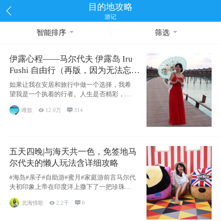
目的地攻略
游记
智能排序
筛选
伊露心程——马尔代夫 伊露岛 Iru
Fushi 自由行（再版，因为无法忘却
的留恋）
如果让我在安居和旅行中做一个选择，我希
望我是一个执着的行者。人生是否精彩，都
源于自己
唯歆

12.0万

314
五天四晚|与海天共一色，免签地马
尔代夫的懒人玩法含详细攻略
#海岛#亲子#自助游#蜜月#家庭游前言马尔代
夫初印象上帝在印度洋上撒下了一把珍珠，
这
北海情歌

2.2千

0