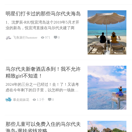
明星们打卡过的那些马尔代夫海岛
1、沈梦辰-RIU悦宜湾岛这个2019年5月才开
业的新岛，悦宜湾直接在马尔代夫建了两
飞鱼旅行Summer

971

0
马尔代夫新奢酒店杀到！我不允许
精致girl不知道！
2024年的三分之一已经过！去！了！又该考
虑在今年剩下的日子里，以怎样的一场旅行
犒劳
暴走姐妹花

1.5千

0
那些儿童可以免费入住的马尔代夫
海岛-遛娃省钱攻略