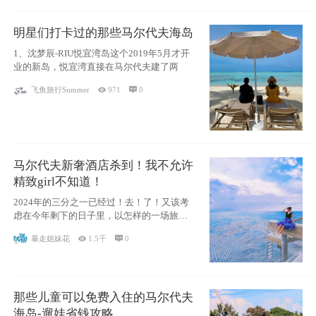
明星们打卡过的那些马尔代夫海岛
1、沈梦辰-RIU悦宜湾岛这个2019年5月才开
业的新岛，悦宜湾直接在马尔代夫建了两
飞鱼旅行Summer

971

0
马尔代夫新奢酒店杀到！我不允许
精致girl不知道！
2024年的三分之一已经过！去！了！又该考
虑在今年剩下的日子里，以怎样的一场旅行
犒劳
暴走姐妹花

1.5千

0
那些儿童可以免费入住的马尔代夫
海岛-遛娃省钱攻略