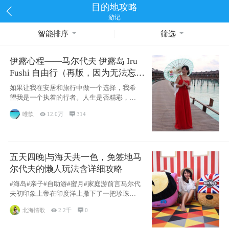
目的地攻略
游记
智能排序
筛选
伊露心程——马尔代夫 伊露岛 Iru
Fushi 自由行（再版，因为无法忘却
的留恋）
如果让我在安居和旅行中做一个选择，我希
望我是一个执着的行者。人生是否精彩，都
源于自己
唯歆

12.0万

314
五天四晚|与海天共一色，免签地马
尔代夫的懒人玩法含详细攻略
#海岛#亲子#自助游#蜜月#家庭游前言马尔代
夫初印象上帝在印度洋上撒下了一把珍珠，
这
北海情歌

2.2千

0