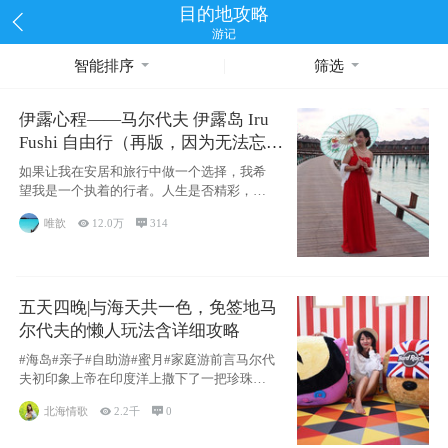
目的地攻略
游记
智能排序
筛选
伊露心程——马尔代夫 伊露岛 Iru
Fushi 自由行（再版，因为无法忘却
的留恋）
如果让我在安居和旅行中做一个选择，我希
望我是一个执着的行者。人生是否精彩，都
源于自己
唯歆

12.0万

314
五天四晚|与海天共一色，免签地马
尔代夫的懒人玩法含详细攻略
#海岛#亲子#自助游#蜜月#家庭游前言马尔代
夫初印象上帝在印度洋上撒下了一把珍珠，
这
北海情歌

2.2千

0