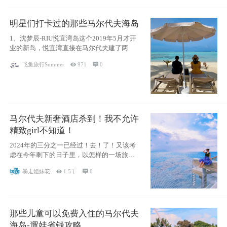
明星们打卡过的那些马尔代夫海岛
1、沈梦辰-RIU悦宜湾岛这个2019年5月才开
业的新岛，悦宜湾直接在马尔代夫建了两
飞鱼旅行Summer

971

0
马尔代夫新奢酒店杀到！我不允许
精致girl不知道！
2024年的三分之一已经过！去！了！又该考
虑在今年剩下的日子里，以怎样的一场旅行
犒劳
暴走姐妹花

1.5千

0
那些儿童可以免费入住的马尔代夫
海岛-遛娃省钱攻略