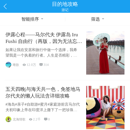
目的地攻略
游记
智能排序
筛选
伊露心程——马尔代夫 伊露岛 Iru
Fushi 自由行（再版，因为无法忘却
的留恋）
如果让我在安居和旅行中做一个选择，我希
望我是一个执着的行者。人生是否精彩，都
源于自己
唯歆

12.0万

314
五天四晚|与海天共一色，免签地马
尔代夫的懒人玩法含详细攻略
#海岛#亲子#自助游#蜜月#家庭游前言马尔代
夫初印象上帝在印度洋上撒下了一把珍珠，
这
北海情歌

2.2千

0