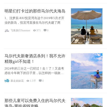
明星们打卡过的那些马尔代夫海岛
1、沈梦辰-RIU悦宜湾岛这个2019年5月才开
业的新岛，悦宜湾直接在马尔代夫建了两
飞鱼旅行Summer

971

0
马尔代夫新奢酒店杀到！我不允许
精致girl不知道！
2024年的三分之一已经过！去！了！又该考
虑在今年剩下的日子里，以怎样的一场旅行
犒劳
暴走姐妹花

1.5千

0
那些儿童可以免费入住的马尔代夫
海岛-遛娃省钱攻略