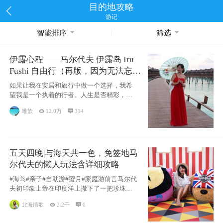
目的地攻略
游记
智能排序
筛选
伊露心程——马尔代夫 伊露岛 Iru
Fushi 自由行（再版，因为无法忘却
的留恋）
如果让我在安居和旅行中做一个选择，我希
望我是一个执着的行者。人生是否精彩，都
源于自己
唯歆

12.0万

314
五天四晚|与海天共一色，免签地马
尔代夫的懒人玩法含详细攻略
#海岛#亲子#自助游#蜜月#家庭游前言马尔代
夫初印象上帝在印度洋上撒下了一把珍珠，
这
北海情歌

2.2千

0