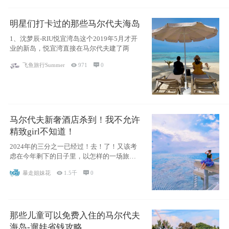
明星们打卡过的那些马尔代夫海岛
1、沈梦辰-RIU悦宜湾岛这个2019年5月才开
业的新岛，悦宜湾直接在马尔代夫建了两
飞鱼旅行Summer

971

0
马尔代夫新奢酒店杀到！我不允许
精致girl不知道！
2024年的三分之一已经过！去！了！又该考
虑在今年剩下的日子里，以怎样的一场旅行
犒劳
暴走姐妹花

1.5千

0
那些儿童可以免费入住的马尔代夫
海岛-遛娃省钱攻略