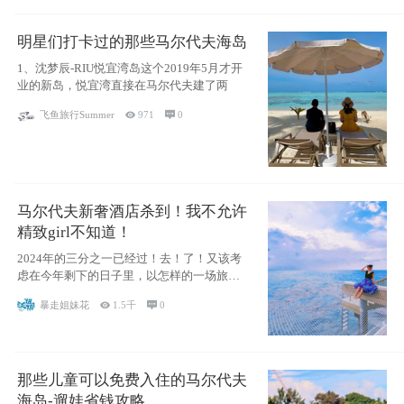
明星们打卡过的那些马尔代夫海岛
1、沈梦辰-RIU悦宜湾岛这个2019年5月才开
业的新岛，悦宜湾直接在马尔代夫建了两
飞鱼旅行Summer

971

0
马尔代夫新奢酒店杀到！我不允许
精致girl不知道！
2024年的三分之一已经过！去！了！又该考
虑在今年剩下的日子里，以怎样的一场旅行
犒劳
暴走姐妹花

1.5千

0
那些儿童可以免费入住的马尔代夫
海岛-遛娃省钱攻略