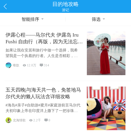
目的地攻略
游记
智能排序
筛选
伊露心程——马尔代夫 伊露岛 Iru
Fushi 自由行（再版，因为无法忘却
的留恋）
如果让我在安居和旅行中做一个选择，我希
望我是一个执着的行者。人生是否精彩，都
源于自己
唯歆

12.0万

314
五天四晚|与海天共一色，免签地马
尔代夫的懒人玩法含详细攻略
#海岛#亲子#自助游#蜜月#家庭游前言马尔代
夫初印象上帝在印度洋上撒下了一把珍珠，
这
北海情歌

2.2千

0