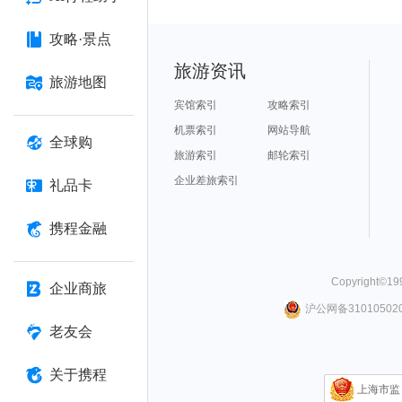
攻略·景点
旅游资讯
旅游地图
宾馆索引
攻略索引
机票索引
网站导航
全球购
旅游索引
邮轮索引
企业差旅索引
礼品卡
携程金融
Copyright©
19
企业商旅
沪公网备310105020
老友会
关于携程
上海市监