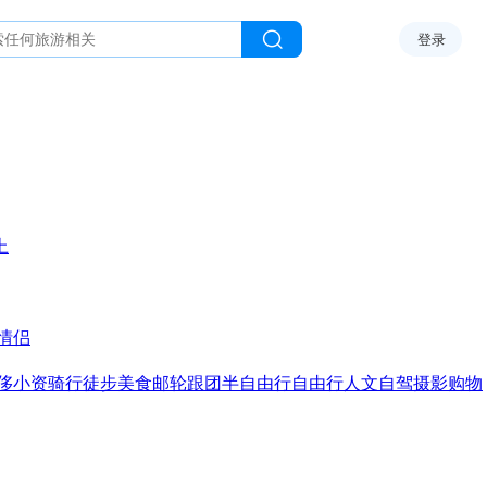
登录
上
情侣
侈
小资
骑行
徒步
美食
邮轮
跟团
半自由行
自由行
人文
自驾
摄影
购物