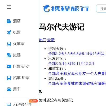
酒店
马尔代夫
游记
机票
热门
|
最新
火车票
行程天数
：
全部
1-2天
3-5天
6-8天
9-14天
15天以
旅游
出发时间
：
全部
3-5月
6-8月
9-11月
12-2月
门票·活动
和谁出行
：
全部
亲子
和父母
和朋友
一个人
夫妻
汽车·船票
游记玩法
：
全部
火车
美食林
周末游
省钱
穷游
奢
用车
📝
暂时还没有相关游记
NEW
AI行程助手