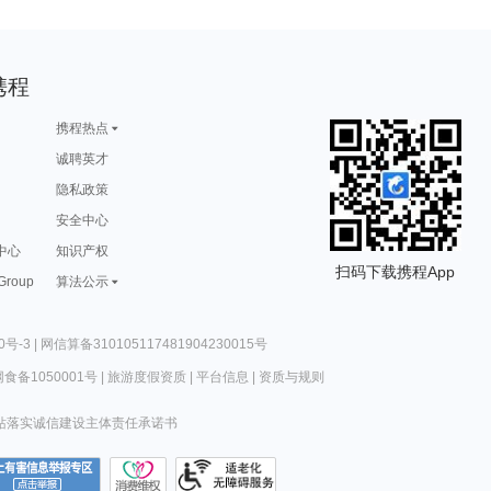
携程
携程热点
诚聘英才
隐私政策
安全中心
中心
知识产权
扫码下载携程App
 Group
算法公示
0号-3
|
网信算备310105117481904230015号
食备1050001号
|
旅游度假资质
|
平台信息
|
资质与规则
站落实诚信建设主体责任承诺书