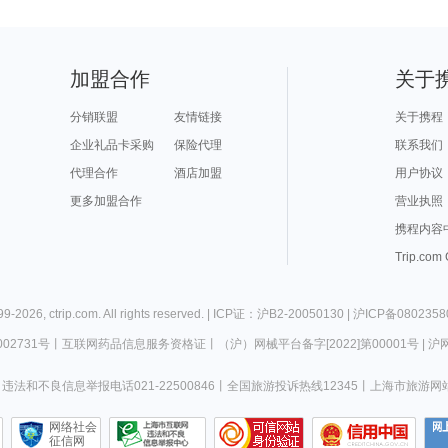
加盟合作
关于
分销联盟
友情链接
关于携程
企业礼品卡采购
保险代理
联系我们
代理合作
酒店加盟
用户协议
更多加盟合作
营业执照
携程内容
Trip.com
99-
2026
,
ctrip.com
. All rights reserved. |
ICP证：沪B2-20050130
|
沪ICP备0802358
02731号
丨
互联网药品信息服务资格证
丨
（沪）网械平台备字[2022]第00001号
|
沪网
违法和不良信息举报电话021-22500846
丨
全国旅游投诉热线12345
丨
上海市旅游网
网络社会
征信网