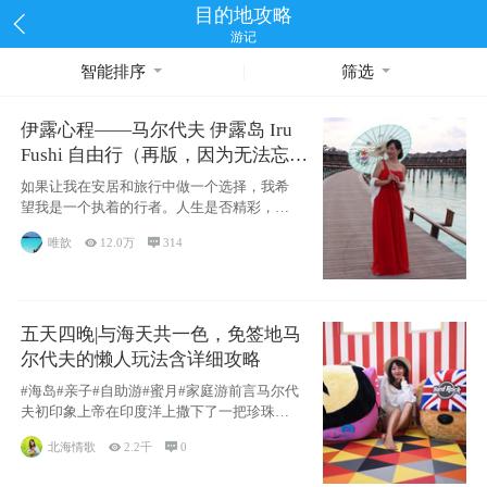
目的地攻略
游记
智能排序
筛选
伊露心程——马尔代夫 伊露岛 Iru
Fushi 自由行（再版，因为无法忘却
的留恋）
如果让我在安居和旅行中做一个选择，我希
望我是一个执着的行者。人生是否精彩，都
源于自己
唯歆

12.0万

314
五天四晚|与海天共一色，免签地马
尔代夫的懒人玩法含详细攻略
#海岛#亲子#自助游#蜜月#家庭游前言马尔代
夫初印象上帝在印度洋上撒下了一把珍珠，
这
北海情歌

2.2千

0