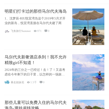
明星们打卡过的那些马尔代夫海岛
1、沈梦辰-RIU悦宜湾岛这个2019年5月才开
业的新岛，悦宜湾直接在马尔代夫建了两
飞鱼旅行Summer

971

0
马尔代夫新奢酒店杀到！我不允许
精致girl不知道！
2024年的三分之一已经过！去！了！又该考
虑在今年剩下的日子里，以怎样的一场旅行
犒劳
暴走姐妹花

1.5千

0
那些儿童可以免费入住的马尔代夫
海岛-遛娃省钱攻略