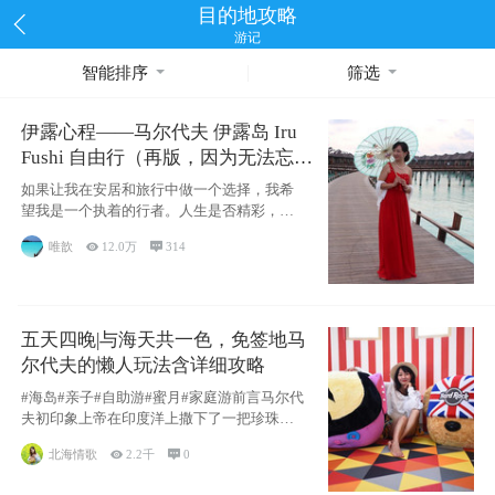
目的地攻略
游记
智能排序
筛选
伊露心程——马尔代夫 伊露岛 Iru
Fushi 自由行（再版，因为无法忘却
的留恋）
如果让我在安居和旅行中做一个选择，我希
望我是一个执着的行者。人生是否精彩，都
源于自己
唯歆

12.0万

314
五天四晚|与海天共一色，免签地马
尔代夫的懒人玩法含详细攻略
#海岛#亲子#自助游#蜜月#家庭游前言马尔代
夫初印象上帝在印度洋上撒下了一把珍珠，
这
北海情歌

2.2千

0