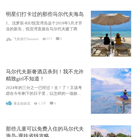
明星们打卡过的那些马尔代夫海岛
1、沈梦辰-RIU悦宜湾岛这个2019年5月才开
业的新岛，悦宜湾直接在马尔代夫建了两
飞鱼旅行Summer

971

0
马尔代夫新奢酒店杀到！我不允许
精致girl不知道！
2024年的三分之一已经过！去！了！又该考
虑在今年剩下的日子里，以怎样的一场旅行
犒劳
暴走姐妹花

1.5千

0
那些儿童可以免费入住的马尔代夫
海岛-遛娃省钱攻略