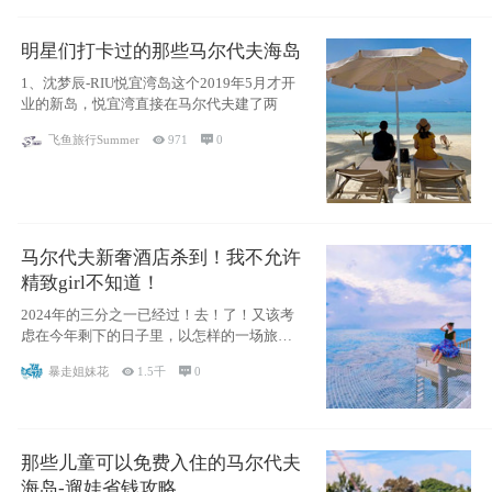
明星们打卡过的那些马尔代夫海岛
1、沈梦辰-RIU悦宜湾岛这个2019年5月才开
业的新岛，悦宜湾直接在马尔代夫建了两
飞鱼旅行Summer

971

0
马尔代夫新奢酒店杀到！我不允许
精致girl不知道！
2024年的三分之一已经过！去！了！又该考
虑在今年剩下的日子里，以怎样的一场旅行
犒劳
暴走姐妹花

1.5千

0
那些儿童可以免费入住的马尔代夫
海岛-遛娃省钱攻略