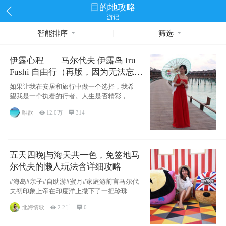
目的地攻略
游记
智能排序
筛选
伊露心程——马尔代夫 伊露岛 Iru
Fushi 自由行（再版，因为无法忘却
的留恋）
如果让我在安居和旅行中做一个选择，我希
望我是一个执着的行者。人生是否精彩，都
源于自己
唯歆

12.0万

314
五天四晚|与海天共一色，免签地马
尔代夫的懒人玩法含详细攻略
#海岛#亲子#自助游#蜜月#家庭游前言马尔代
夫初印象上帝在印度洋上撒下了一把珍珠，
这
北海情歌

2.2千

0