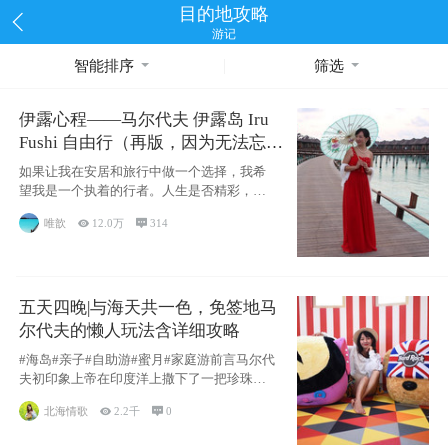
目的地攻略
游记
智能排序
筛选
伊露心程——马尔代夫 伊露岛 Iru
Fushi 自由行（再版，因为无法忘却
的留恋）
如果让我在安居和旅行中做一个选择，我希
望我是一个执着的行者。人生是否精彩，都
源于自己
唯歆

12.0万

314
五天四晚|与海天共一色，免签地马
尔代夫的懒人玩法含详细攻略
#海岛#亲子#自助游#蜜月#家庭游前言马尔代
夫初印象上帝在印度洋上撒下了一把珍珠，
这
北海情歌

2.2千

0