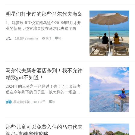
明星们打卡过的那些马尔代夫海岛
1、沈梦辰-RIU悦宜湾岛这个2019年5月才开
业的新岛，悦宜湾直接在马尔代夫建了两
飞鱼旅行Summer

971

0
马尔代夫新奢酒店杀到！我不允许
精致girl不知道！
2024年的三分之一已经过！去！了！又该考
虑在今年剩下的日子里，以怎样的一场旅行
犒劳
暴走姐妹花

1.5千

0
那些儿童可以免费入住的马尔代夫
海岛-遛娃省钱攻略