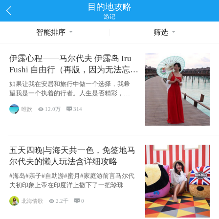
目的地攻略
游记
智能排序
筛选
伊露心程——马尔代夫 伊露岛 Iru
Fushi 自由行（再版，因为无法忘却
的留恋）
如果让我在安居和旅行中做一个选择，我希
望我是一个执着的行者。人生是否精彩，都
源于自己
唯歆

12.0万

314
五天四晚|与海天共一色，免签地马
尔代夫的懒人玩法含详细攻略
#海岛#亲子#自助游#蜜月#家庭游前言马尔代
夫初印象上帝在印度洋上撒下了一把珍珠，
这
北海情歌

2.2千

0