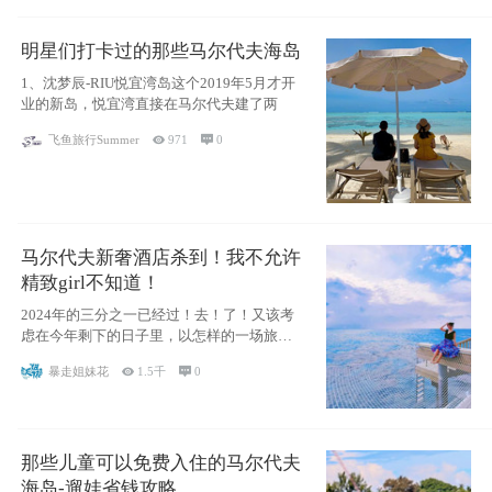
明星们打卡过的那些马尔代夫海岛
1、沈梦辰-RIU悦宜湾岛这个2019年5月才开
业的新岛，悦宜湾直接在马尔代夫建了两
飞鱼旅行Summer

971

0
马尔代夫新奢酒店杀到！我不允许
精致girl不知道！
2024年的三分之一已经过！去！了！又该考
虑在今年剩下的日子里，以怎样的一场旅行
犒劳
暴走姐妹花

1.5千

0
那些儿童可以免费入住的马尔代夫
海岛-遛娃省钱攻略