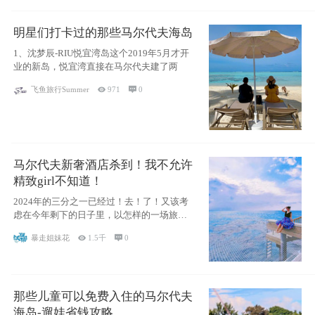
明星们打卡过的那些马尔代夫海岛
1、沈梦辰-RIU悦宜湾岛这个2019年5月才开
业的新岛，悦宜湾直接在马尔代夫建了两
飞鱼旅行Summer

971

0
马尔代夫新奢酒店杀到！我不允许
精致girl不知道！
2024年的三分之一已经过！去！了！又该考
虑在今年剩下的日子里，以怎样的一场旅行
犒劳
暴走姐妹花

1.5千

0
那些儿童可以免费入住的马尔代夫
海岛-遛娃省钱攻略