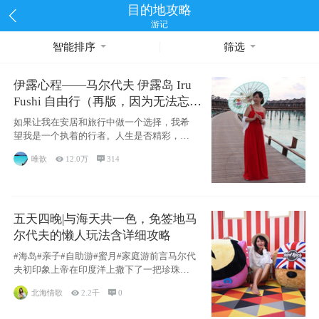
目的地攻略
游记
智能排序
筛选
伊露心程——马尔代夫 伊露岛 Iru
Fushi 自由行（再版，因为无法忘却
的留恋）
如果让我在安居和旅行中做一个选择，我希
望我是一个执着的行者。人生是否精彩，都
源于自己
唯歆

12.0万

314
五天四晚|与海天共一色，免签地马
尔代夫的懒人玩法含详细攻略
#海岛#亲子#自助游#蜜月#家庭游前言马尔代
夫初印象上帝在印度洋上撒下了一把珍珠，
这
北海情歌

2.2千

0