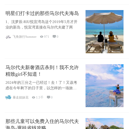
明星们打卡过的那些马尔代夫海岛
1、沈梦辰-RIU悦宜湾岛这个2019年5月才开
业的新岛，悦宜湾直接在马尔代夫建了两
飞鱼旅行Summer

971

0
马尔代夫新奢酒店杀到！我不允许
精致girl不知道！
2024年的三分之一已经过！去！了！又该考
虑在今年剩下的日子里，以怎样的一场旅行
犒劳
暴走姐妹花

1.5千

0
那些儿童可以免费入住的马尔代夫
海岛-遛娃省钱攻略