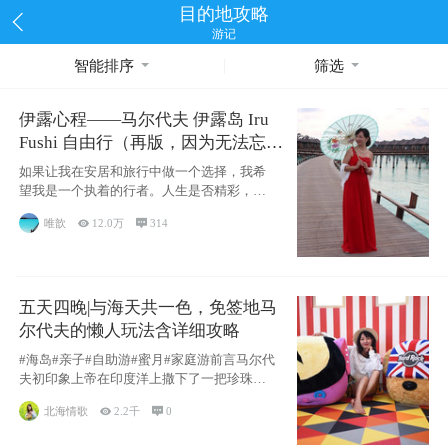
目的地攻略
游记
智能排序
筛选
伊露心程——马尔代夫 伊露岛 Iru
Fushi 自由行（再版，因为无法忘却
的留恋）
如果让我在安居和旅行中做一个选择，我希
望我是一个执着的行者。人生是否精彩，都
源于自己
唯歆

12.0万

314
五天四晚|与海天共一色，免签地马
尔代夫的懒人玩法含详细攻略
#海岛#亲子#自助游#蜜月#家庭游前言马尔代
夫初印象上帝在印度洋上撒下了一把珍珠，
这
北海情歌

2.2千

0