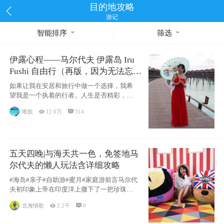
目的地攻略
游记
智能排序
筛选
伊露心程——马尔代夫 伊露岛 Iru
Fushi 自由行（再版，因为无法忘却
的留恋）
如果让我在安居和旅行中做一个选择，我希
望我是一个执着的行者。人生是否精彩，都
源于自己
唯歆

12.0万

314
五天四晚|与海天共一色，免签地马
尔代夫的懒人玩法含详细攻略
#海岛#亲子#自助游#蜜月#家庭游前言马尔代
夫初印象上帝在印度洋上撒下了一把珍珠，
这
北海情歌

2.2千

0