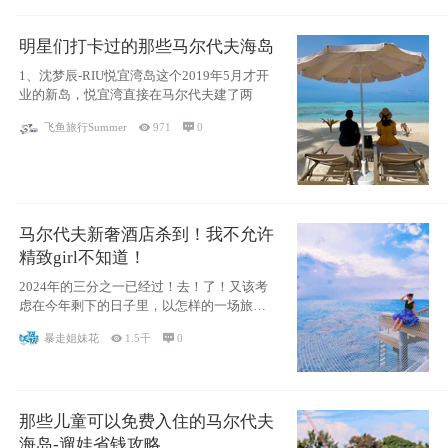
明星们打卡过的那些马尔代夫海岛
1、沈梦辰-RIU悦宜湾岛这个2019年5月才开
业的新岛，悦宜湾直接在马尔代夫建了两
飞鱼旅行Summer

971

0
马尔代夫新奢酒店杀到！我不允许
精致girl不知道！
2024年的三分之一已经过！去！了！又该考
虑在今年剩下的日子里，以怎样的一场旅行
犒劳
暴走姐妹花

1.5千

0
那些儿童可以免费入住的马尔代夫
海岛-遛娃省钱攻略