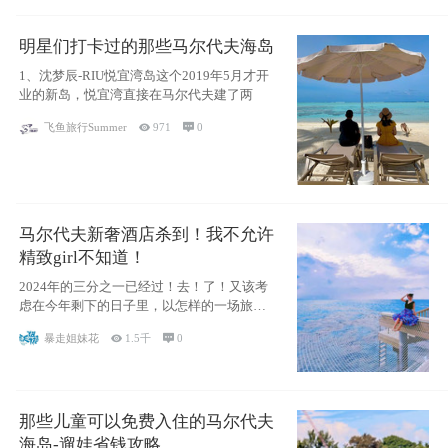
明星们打卡过的那些马尔代夫海岛
1、沈梦辰-RIU悦宜湾岛这个2019年5月才开
业的新岛，悦宜湾直接在马尔代夫建了两
飞鱼旅行Summer

971

0
马尔代夫新奢酒店杀到！我不允许
精致girl不知道！
2024年的三分之一已经过！去！了！又该考
虑在今年剩下的日子里，以怎样的一场旅行
犒劳
暴走姐妹花

1.5千

0
那些儿童可以免费入住的马尔代夫
海岛-遛娃省钱攻略