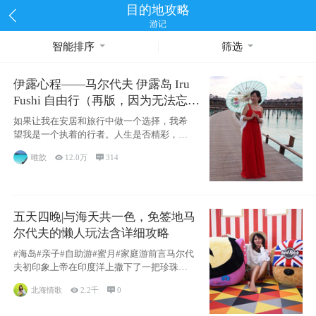
目的地攻略
游记
智能排序
筛选
伊露心程——马尔代夫 伊露岛 Iru
Fushi 自由行（再版，因为无法忘却
的留恋）
如果让我在安居和旅行中做一个选择，我希
望我是一个执着的行者。人生是否精彩，都
源于自己
唯歆

12.0万

314
五天四晚|与海天共一色，免签地马
尔代夫的懒人玩法含详细攻略
#海岛#亲子#自助游#蜜月#家庭游前言马尔代
夫初印象上帝在印度洋上撒下了一把珍珠，
这
北海情歌

2.2千

0