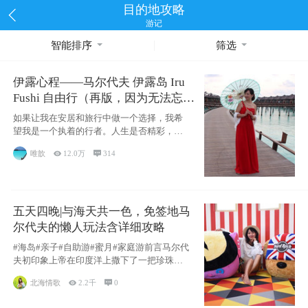
目的地攻略
游记
智能排序
筛选
伊露心程——马尔代夫 伊露岛 Iru
Fushi 自由行（再版，因为无法忘却
的留恋）
如果让我在安居和旅行中做一个选择，我希
望我是一个执着的行者。人生是否精彩，都
源于自己
唯歆

12.0万

314
五天四晚|与海天共一色，免签地马
尔代夫的懒人玩法含详细攻略
#海岛#亲子#自助游#蜜月#家庭游前言马尔代
夫初印象上帝在印度洋上撒下了一把珍珠，
这
北海情歌

2.2千

0