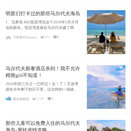
明星们打卡过的那些马尔代夫海岛
1、沈梦辰-RIU悦宜湾岛这个2019年5月才开
业的新岛，悦宜湾直接在马尔代夫建了两
飞鱼旅行Summer

971

0
马尔代夫新奢酒店杀到！我不允许
精致girl不知道！
2024年的三分之一已经过！去！了！又该考
虑在今年剩下的日子里，以怎样的一场旅行
犒劳
暴走姐妹花

1.5千

0
那些儿童可以免费入住的马尔代夫
海岛-遛娃省钱攻略