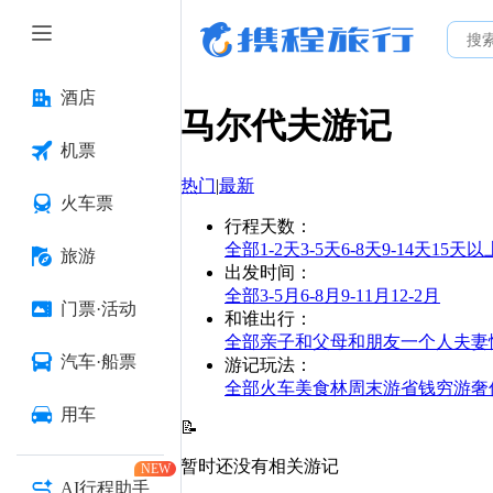
酒店
马尔代夫
游记
机票
热门
|
最新
火车票
行程天数
：
全部
1-2天
3-5天
6-8天
9-14天
15天以
旅游
出发时间
：
全部
3-5月
6-8月
9-11月
12-2月
门票·活动
和谁出行
：
全部
亲子
和父母
和朋友
一个人
夫妻
汽车·船票
游记玩法
：
全部
火车
美食林
周末游
省钱
穷游
奢
用车
📝
暂时还没有相关游记
NEW
AI行程助手