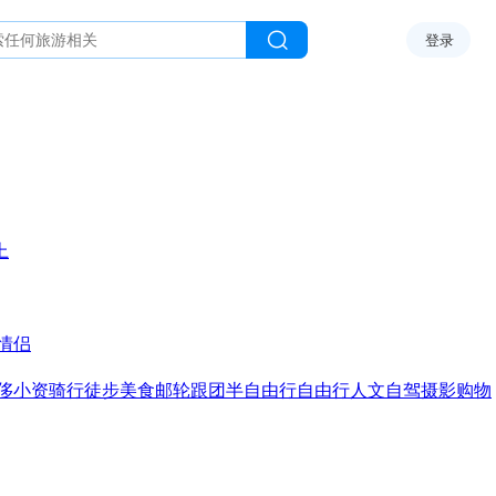
登录
上
情侣
侈
小资
骑行
徒步
美食
邮轮
跟团
半自由行
自由行
人文
自驾
摄影
购物