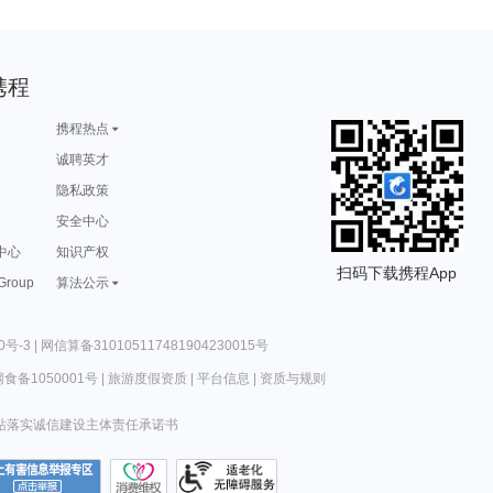
携程
携程热点
诚聘英才
隐私政策
安全中心
中心
知识产权
扫码下载携程App
 Group
算法公示
0号-3
|
网信算备310105117481904230015号
食备1050001号
|
旅游度假资质
|
平台信息
|
资质与规则
站落实诚信建设主体责任承诺书