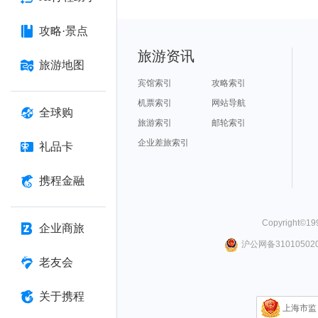
攻略·景点
旅游资讯
旅游地图
宾馆索引
攻略索引
机票索引
网站导航
全球购
旅游索引
邮轮索引
企业差旅索引
礼品卡
携程金融
Copyright©
19
企业商旅
沪公网备310105020
老友会
关于携程
上海市监