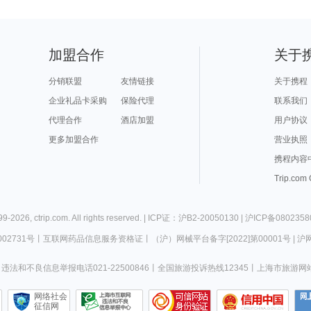
加盟合作
关于
分销联盟
友情链接
关于携程
企业礼品卡采购
保险代理
联系我们
代理合作
酒店加盟
用户协议
更多加盟合作
营业执照
携程内容
Trip.com
99-
2026
,
ctrip.com
. All rights reserved. |
ICP证：沪B2-20050130
|
沪ICP备0802358
02731号
丨
互联网药品信息服务资格证
丨
（沪）网械平台备字[2022]第00001号
|
沪网
违法和不良信息举报电话021-22500846
丨
全国旅游投诉热线12345
丨
上海市旅游网
网络社会
征信网