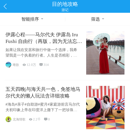
目的地攻略
游记
智能排序
筛选
伊露心程——马尔代夫 伊露岛 Iru
Fushi 自由行（再版，因为无法忘却
的留恋）
如果让我在安居和旅行中做一个选择，我希
望我是一个执着的行者。人生是否精彩，都
源于自己
唯歆

12.0万

314
五天四晚|与海天共一色，免签地马
尔代夫的懒人玩法含详细攻略
#海岛#亲子#自助游#蜜月#家庭游前言马尔代
夫初印象上帝在印度洋上撒下了一把珍珠，
这
北海情歌

2.2千

0