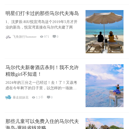
明星们打卡过的那些马尔代夫海岛
1、沈梦辰-RIU悦宜湾岛这个2019年5月才开
业的新岛，悦宜湾直接在马尔代夫建了两
飞鱼旅行Summer

971

0
马尔代夫新奢酒店杀到！我不允许
精致girl不知道！
2024年的三分之一已经过！去！了！又该考
虑在今年剩下的日子里，以怎样的一场旅行
犒劳
暴走姐妹花

1.5千

0
那些儿童可以免费入住的马尔代夫
海岛-遛娃省钱攻略