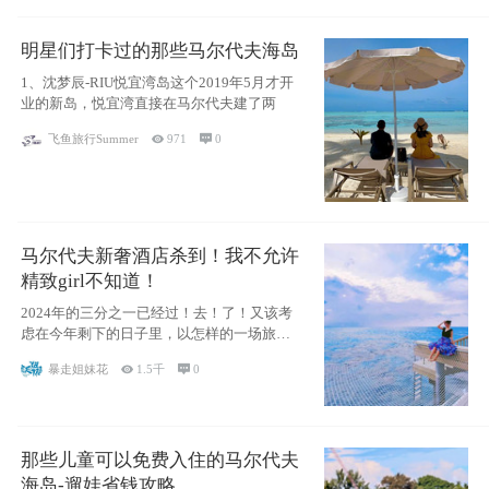
明星们打卡过的那些马尔代夫海岛
1、沈梦辰-RIU悦宜湾岛这个2019年5月才开
业的新岛，悦宜湾直接在马尔代夫建了两
飞鱼旅行Summer

971

0
马尔代夫新奢酒店杀到！我不允许
精致girl不知道！
2024年的三分之一已经过！去！了！又该考
虑在今年剩下的日子里，以怎样的一场旅行
犒劳
暴走姐妹花

1.5千

0
那些儿童可以免费入住的马尔代夫
海岛-遛娃省钱攻略