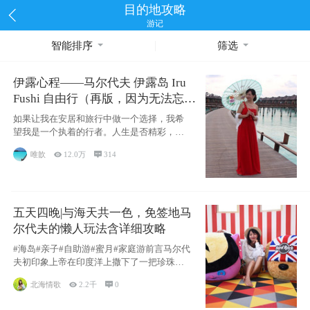
目的地攻略
游记
智能排序
筛选
伊露心程——马尔代夫 伊露岛 Iru
Fushi 自由行（再版，因为无法忘却
的留恋）
如果让我在安居和旅行中做一个选择，我希
望我是一个执着的行者。人生是否精彩，都
源于自己
唯歆

12.0万

314
五天四晚|与海天共一色，免签地马
尔代夫的懒人玩法含详细攻略
#海岛#亲子#自助游#蜜月#家庭游前言马尔代
夫初印象上帝在印度洋上撒下了一把珍珠，
这
北海情歌

2.2千

0