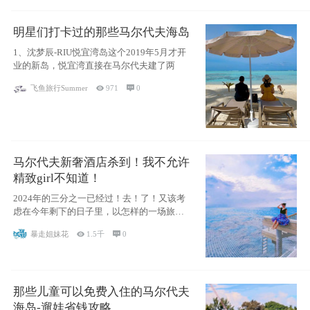
明星们打卡过的那些马尔代夫海岛
1、沈梦辰-RIU悦宜湾岛这个2019年5月才开
业的新岛，悦宜湾直接在马尔代夫建了两
飞鱼旅行Summer

971

0
马尔代夫新奢酒店杀到！我不允许
精致girl不知道！
2024年的三分之一已经过！去！了！又该考
虑在今年剩下的日子里，以怎样的一场旅行
犒劳
暴走姐妹花

1.5千

0
那些儿童可以免费入住的马尔代夫
海岛-遛娃省钱攻略