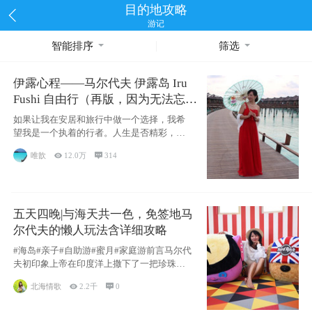
目的地攻略
游记
智能排序
筛选
伊露心程——马尔代夫 伊露岛 Iru
Fushi 自由行（再版，因为无法忘却
的留恋）
如果让我在安居和旅行中做一个选择，我希
望我是一个执着的行者。人生是否精彩，都
源于自己
唯歆

12.0万

314
五天四晚|与海天共一色，免签地马
尔代夫的懒人玩法含详细攻略
#海岛#亲子#自助游#蜜月#家庭游前言马尔代
夫初印象上帝在印度洋上撒下了一把珍珠，
这
北海情歌

2.2千

0