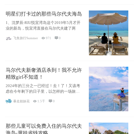
明星们打卡过的那些马尔代夫海岛
1、沈梦辰-RIU悦宜湾岛这个2019年5月才开
业的新岛，悦宜湾直接在马尔代夫建了两
飞鱼旅行Summer

971

0
马尔代夫新奢酒店杀到！我不允许
精致girl不知道！
2024年的三分之一已经过！去！了！又该考
虑在今年剩下的日子里，以怎样的一场旅行
犒劳
暴走姐妹花

1.5千

0
那些儿童可以免费入住的马尔代夫
海岛-遛娃省钱攻略