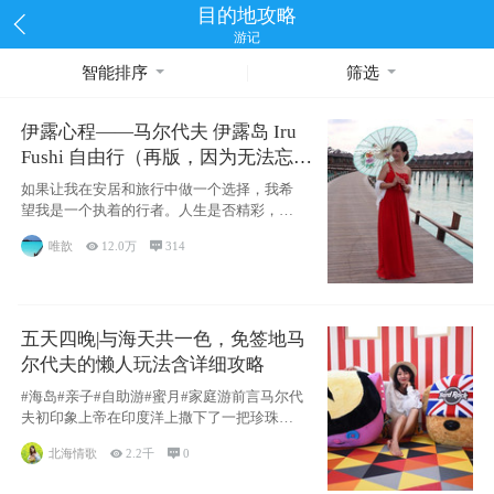
目的地攻略
游记
智能排序
筛选
伊露心程——马尔代夫 伊露岛 Iru
Fushi 自由行（再版，因为无法忘却
的留恋）
如果让我在安居和旅行中做一个选择，我希
望我是一个执着的行者。人生是否精彩，都
源于自己
唯歆

12.0万

314
五天四晚|与海天共一色，免签地马
尔代夫的懒人玩法含详细攻略
#海岛#亲子#自助游#蜜月#家庭游前言马尔代
夫初印象上帝在印度洋上撒下了一把珍珠，
这
北海情歌

2.2千

0