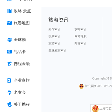
攻略·景点
旅游资讯
旅游地图
宾馆索引
攻略索引
机票索引
网站导航
全球购
旅游索引
邮轮索引
企业差旅索引
礼品卡
携程金融
Copyright©
19
企业商旅
沪公网备310105020
老友会
关于携程
上海市监