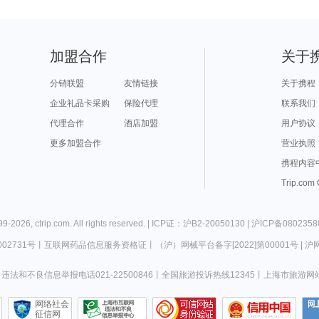
加盟合作
关于
分销联盟
友情链接
关于携程
企业礼品卡采购
保险代理
联系我们
代理合作
酒店加盟
用户协议
更多加盟合作
营业执照
携程内容
Trip.com
99-
2026
,
ctrip.com
. All rights reserved. |
ICP证：沪B2-20050130
|
沪ICP备0802358
02731号
丨
互联网药品信息服务资格证
丨
（沪）网械平台备字[2022]第00001号
|
沪网
违法和不良信息举报电话021-22500846
丨
全国旅游投诉热线12345
丨
上海市旅游网
网络社会
征信网