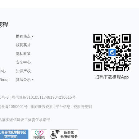
携程
携程热点
诚聘英才
隐私政策
安全中心
中心
知识产权
扫码下载携程App
 Group
算法公示
0号-3
|
网信算备310105117481904230015号
食备1050001号
|
旅游度假资质
|
平台信息
|
资质与规则
站落实诚信建设主体责任承诺书