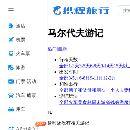
酒店
马尔代夫
游记
机票
热门
|
最新
火车票
行程天数
：
全部
1-2天
3-5天
6-8天
9-14天
15天以
旅游
出发时间
：
全部
3-5月
6-8月
9-11月
12-2月
门票·活动
和谁出行
：
全部
亲子
和父母
和朋友
一个人
夫妻
汽车·船票
游记玩法
：
全部
火车
美食林
周末游
省钱
穷游
奢
用车
📝
暂时还没有相关游记
NEW
AI行程助手