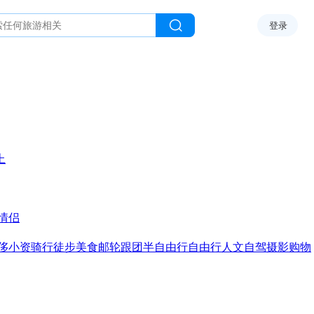
登录
上
情侣
侈
小资
骑行
徒步
美食
邮轮
跟团
半自由行
自由行
人文
自驾
摄影
购物