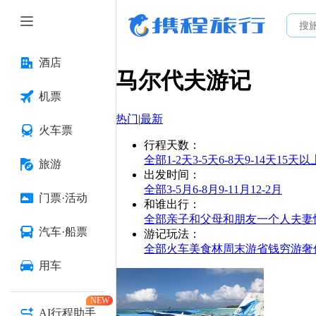
酒店
马尔代夫
游记
机票
热门
|
最新
火车票
行程天数
：
全部
1-2天
3-5天
6-8天
9-14天
15天以
旅游
出发时间
：
全部
3-5月
6-8月
9-11月
12-2月
门票·活动
和谁出行
：
全部
亲子
和父母
和朋友
一个人
夫妻
汽车·船票
游记玩法
：
全部
火车
美食林
周末游
省钱
穷游
奢
用车
NEW
AI行程助手