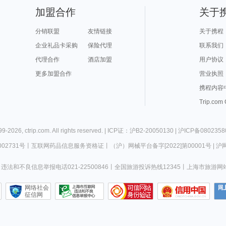
加盟合作
关于
分销联盟
友情链接
关于携程
企业礼品卡采购
保险代理
联系我们
代理合作
酒店加盟
用户协议
更多加盟合作
营业执照
携程内容
Trip.com
99-
2026
,
ctrip.com
. All rights reserved. |
ICP证：沪B2-20050130
|
沪ICP备0802358
02731号
丨
互联网药品信息服务资格证
丨
（沪）网械平台备字[2022]第00001号
|
沪网
违法和不良信息举报电话021-22500846
丨
全国旅游投诉热线12345
丨
上海市旅游网
网络社会
征信网