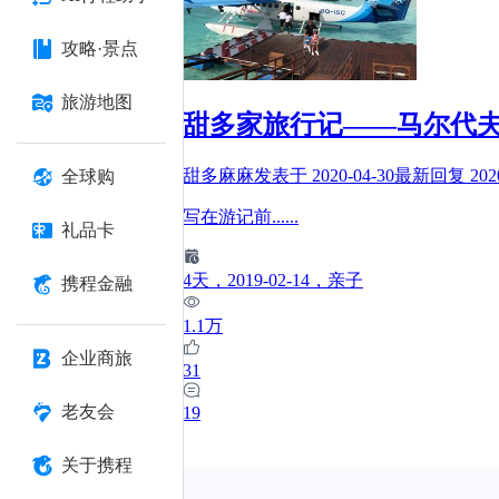
攻略·景点
旅游地图
甜多家旅行记——马尔代
甜多麻麻
发表于
2020-04-30
最新回复
202
全球购
写在游记前
......
礼品卡
4
天
，2019-02-14
，亲子
携程金融
1.1万
企业商旅
31
老友会
19
关于携程