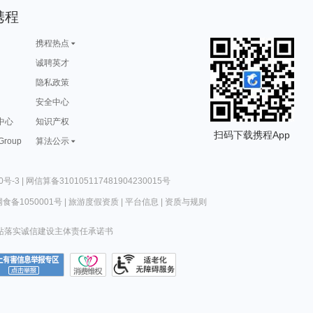
携程
携程热点
诚聘英才
隐私政策
安全中心
中心
知识产权
扫码下载携程App
 Group
算法公示
0号-3
|
网信算备310105117481904230015号
食备1050001号
|
旅游度假资质
|
平台信息
|
资质与规则
站落实诚信建设主体责任承诺书