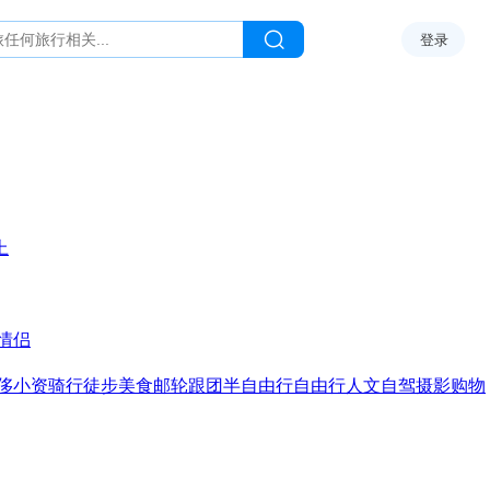
登录
上
情侣
侈
小资
骑行
徒步
美食
邮轮
跟团
半自由行
自由行
人文
自驾
摄影
购物