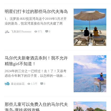
明星们打卡过的那些马尔代夫海岛
1、沈梦辰-RIU悦宜湾岛这个2019年5月才开
业的新岛，悦宜湾直接在马尔代夫建了两
飞鱼旅行Summer

971

0
马尔代夫新奢酒店杀到！我不允许
精致girl不知道！
2024年的三分之一已经过！去！了！又该考
虑在今年剩下的日子里，以怎样的一场旅行
犒劳
暴走姐妹花

1.5千

0
那些儿童可以免费入住的马尔代夫
海岛-遛娃省钱攻略