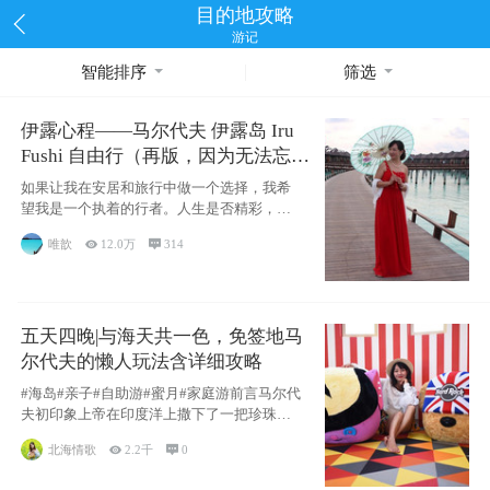
目的地攻略
游记
智能排序
筛选
伊露心程——马尔代夫 伊露岛 Iru
Fushi 自由行（再版，因为无法忘却
的留恋）
如果让我在安居和旅行中做一个选择，我希
望我是一个执着的行者。人生是否精彩，都
源于自己
唯歆

12.0万

314
五天四晚|与海天共一色，免签地马
尔代夫的懒人玩法含详细攻略
#海岛#亲子#自助游#蜜月#家庭游前言马尔代
夫初印象上帝在印度洋上撒下了一把珍珠，
这
北海情歌

2.2千

0