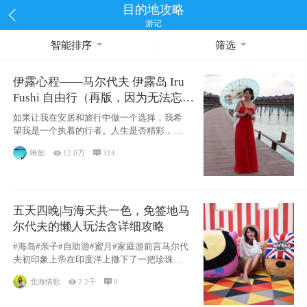
目的地攻略
游记
智能排序
筛选
伊露心程——马尔代夫 伊露岛 Iru
Fushi 自由行（再版，因为无法忘却
的留恋）
如果让我在安居和旅行中做一个选择，我希
望我是一个执着的行者。人生是否精彩，都
源于自己
唯歆

12.0万

314
五天四晚|与海天共一色，免签地马
尔代夫的懒人玩法含详细攻略
#海岛#亲子#自助游#蜜月#家庭游前言马尔代
夫初印象上帝在印度洋上撒下了一把珍珠，
这
北海情歌

2.2千

0