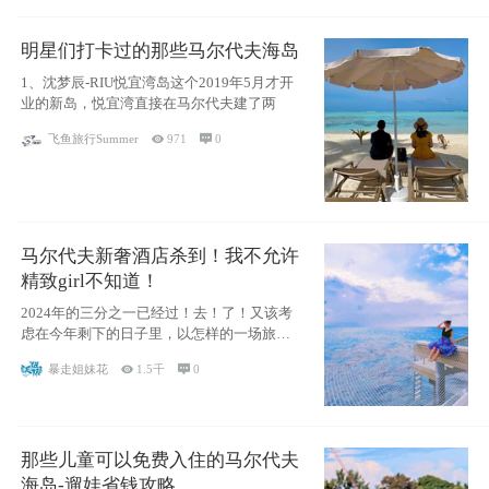
明星们打卡过的那些马尔代夫海岛
1、沈梦辰-RIU悦宜湾岛这个2019年5月才开
业的新岛，悦宜湾直接在马尔代夫建了两
飞鱼旅行Summer

971

0
马尔代夫新奢酒店杀到！我不允许
精致girl不知道！
2024年的三分之一已经过！去！了！又该考
虑在今年剩下的日子里，以怎样的一场旅行
犒劳
暴走姐妹花

1.5千

0
那些儿童可以免费入住的马尔代夫
海岛-遛娃省钱攻略