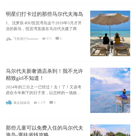
明星们打卡过的那些马尔代夫海岛
1、沈梦辰-RIU悦宜湾岛这个2019年5月才开
业的新岛，悦宜湾直接在马尔代夫建了两
飞鱼旅行Summer

971

0
马尔代夫新奢酒店杀到！我不允许
精致girl不知道！
2024年的三分之一已经过！去！了！又该考
虑在今年剩下的日子里，以怎样的一场旅行
犒劳
暴走姐妹花

1.5千

0
那些儿童可以免费入住的马尔代夫
海岛-遛娃省钱攻略