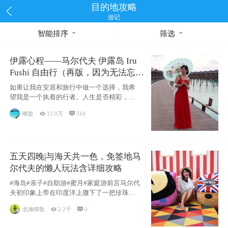
目的地攻略
游记
智能排序
筛选
伊露心程——马尔代夫 伊露岛 Iru
Fushi 自由行（再版，因为无法忘却
的留恋）
如果让我在安居和旅行中做一个选择，我希
望我是一个执着的行者。人生是否精彩，都
源于自己
唯歆

12.0万

314
五天四晚|与海天共一色，免签地马
尔代夫的懒人玩法含详细攻略
#海岛#亲子#自助游#蜜月#家庭游前言马尔代
夫初印象上帝在印度洋上撒下了一把珍珠，
这
北海情歌

2.2千

0