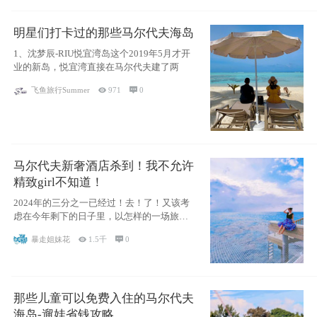
明星们打卡过的那些马尔代夫海岛
1、沈梦辰-RIU悦宜湾岛这个2019年5月才开
业的新岛，悦宜湾直接在马尔代夫建了两
飞鱼旅行Summer

971

0
马尔代夫新奢酒店杀到！我不允许
精致girl不知道！
2024年的三分之一已经过！去！了！又该考
虑在今年剩下的日子里，以怎样的一场旅行
犒劳
暴走姐妹花

1.5千

0
那些儿童可以免费入住的马尔代夫
海岛-遛娃省钱攻略