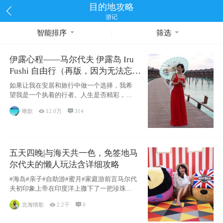
目的地攻略
游记
智能排序
筛选
伊露心程——马尔代夫 伊露岛 Iru
Fushi 自由行（再版，因为无法忘却
的留恋）
如果让我在安居和旅行中做一个选择，我希
望我是一个执着的行者。人生是否精彩，都
源于自己
唯歆

12.0万

314
五天四晚|与海天共一色，免签地马
尔代夫的懒人玩法含详细攻略
#海岛#亲子#自助游#蜜月#家庭游前言马尔代
夫初印象上帝在印度洋上撒下了一把珍珠，
这
北海情歌

2.2千

0