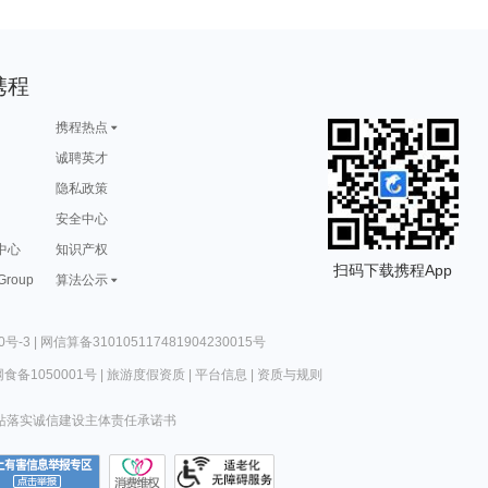
携程
携程热点
诚聘英才
隐私政策
安全中心
中心
知识产权
扫码下载携程App
 Group
算法公示
0号-3
|
网信算备310105117481904230015号
食备1050001号
|
旅游度假资质
|
平台信息
|
资质与规则
站落实诚信建设主体责任承诺书