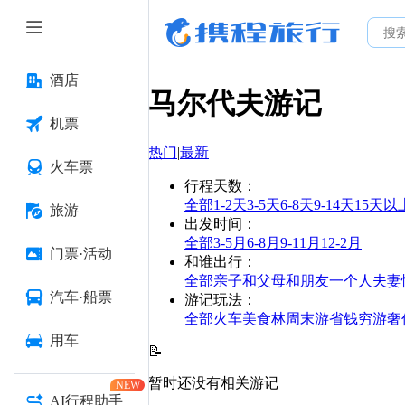
酒店
马尔代夫
游记
机票
热门
|
最新
火车票
行程天数
：
全部
1-2天
3-5天
6-8天
9-14天
15天以
旅游
出发时间
：
全部
3-5月
6-8月
9-11月
12-2月
门票·活动
和谁出行
：
全部
亲子
和父母
和朋友
一个人
夫妻
汽车·船票
游记玩法
：
全部
火车
美食林
周末游
省钱
穷游
奢
用车
📝
暂时还没有相关游记
NEW
AI行程助手