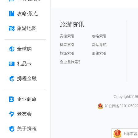
攻略·景点
旅游资讯
旅游地图
宾馆索引
攻略索引
机票索引
网站导航
全球购
旅游索引
邮轮索引
企业差旅索引
礼品卡
携程金融
Copyright©
19
企业商旅
沪公网备310105020
老友会
关于携程
上海市监