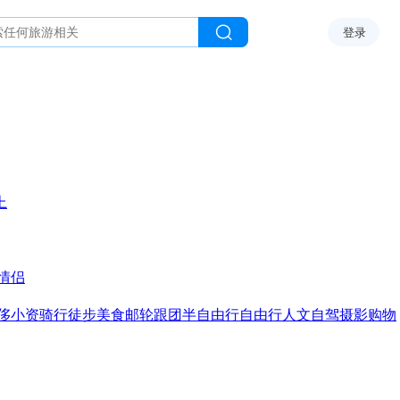
登录
上
情侣
侈
小资
骑行
徒步
美食
邮轮
跟团
半自由行
自由行
人文
自驾
摄影
购物