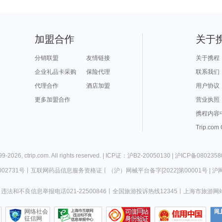
加盟合作
关于
分销联盟
友情链接
关于携程
企业礼品卡采购
保险代理
联系我们
代理合作
酒店加盟
用户协议
更多加盟合作
营业执照
携程内容
Trip.com
99-
2026
,
ctrip.com
. All rights reserved. |
ICP证：沪B2-20050130
|
沪ICP备0802358
02731号
丨
互联网药品信息服务资格证
丨
（沪）网械平台备字[2022]第00001号
|
沪网
违法和不良信息举报电话021-22500846
丨
全国旅游投诉热线12345
丨
上海市旅游网
网络社会
征信网