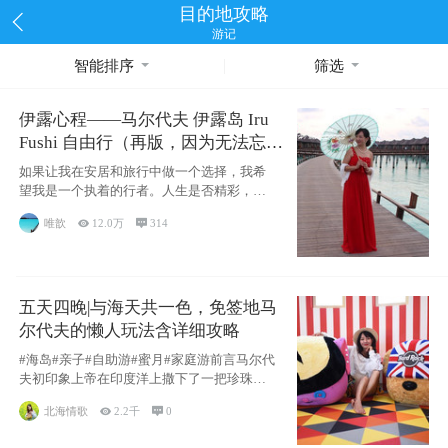
目的地攻略
游记
智能排序
筛选
伊露心程——马尔代夫 伊露岛 Iru
Fushi 自由行（再版，因为无法忘却
的留恋）
如果让我在安居和旅行中做一个选择，我希
望我是一个执着的行者。人生是否精彩，都
源于自己
唯歆

12.0万

314
五天四晚|与海天共一色，免签地马
尔代夫的懒人玩法含详细攻略
#海岛#亲子#自助游#蜜月#家庭游前言马尔代
夫初印象上帝在印度洋上撒下了一把珍珠，
这
北海情歌

2.2千

0