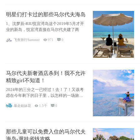
明星们打卡过的那些马尔代夫海岛
1、沈梦辰-RIU悦宜湾岛这个2019年5月才开
业的新岛，悦宜湾直接在马尔代夫建了两
飞鱼旅行Summer

971

0
马尔代夫新奢酒店杀到！我不允许
精致girl不知道！
2024年的三分之一已经过！去！了！又该考
虑在今年剩下的日子里，以怎样的一场旅行
犒劳
暴走姐妹花

1.5千

0
那些儿童可以免费入住的马尔代夫
海岛-遛娃省钱攻略