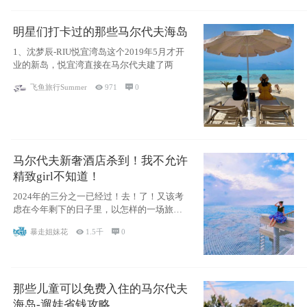
明星们打卡过的那些马尔代夫海岛
1、沈梦辰-RIU悦宜湾岛这个2019年5月才开
业的新岛，悦宜湾直接在马尔代夫建了两
飞鱼旅行Summer

971

0
马尔代夫新奢酒店杀到！我不允许
精致girl不知道！
2024年的三分之一已经过！去！了！又该考
虑在今年剩下的日子里，以怎样的一场旅行
犒劳
暴走姐妹花

1.5千

0
那些儿童可以免费入住的马尔代夫
海岛-遛娃省钱攻略