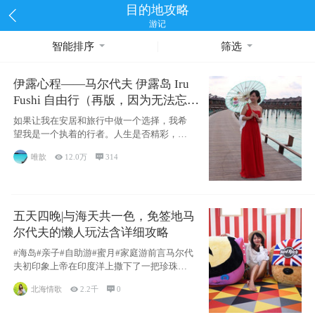
目的地攻略
游记
智能排序
筛选
伊露心程——马尔代夫 伊露岛 Iru
Fushi 自由行（再版，因为无法忘却
的留恋）
如果让我在安居和旅行中做一个选择，我希
望我是一个执着的行者。人生是否精彩，都
源于自己
唯歆

12.0万

314
五天四晚|与海天共一色，免签地马
尔代夫的懒人玩法含详细攻略
#海岛#亲子#自助游#蜜月#家庭游前言马尔代
夫初印象上帝在印度洋上撒下了一把珍珠，
这
北海情歌

2.2千

0