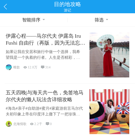
目的地攻略
游记
智能排序
筛选
伊露心程——马尔代夫 伊露岛 Iru
Fushi 自由行（再版，因为无法忘却
的留恋）
如果让我在安居和旅行中做一个选择，我希
望我是一个执着的行者。人生是否精彩，都
源于自己
唯歆

12.0万

314
五天四晚|与海天共一色，免签地马
尔代夫的懒人玩法含详细攻略
#海岛#亲子#自助游#蜜月#家庭游前言马尔代
夫初印象上帝在印度洋上撒下了一把珍珠，
这
北海情歌

2.2千

0