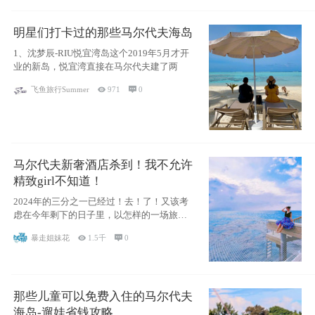
明星们打卡过的那些马尔代夫海岛
1、沈梦辰-RIU悦宜湾岛这个2019年5月才开
业的新岛，悦宜湾直接在马尔代夫建了两
飞鱼旅行Summer

971

0
马尔代夫新奢酒店杀到！我不允许
精致girl不知道！
2024年的三分之一已经过！去！了！又该考
虑在今年剩下的日子里，以怎样的一场旅行
犒劳
暴走姐妹花

1.5千

0
那些儿童可以免费入住的马尔代夫
海岛-遛娃省钱攻略