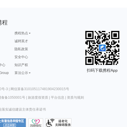
携程
携程热点
诚聘英才
隐私政策
安全中心
中心
知识产权
扫码下载携程App
 Group
算法公示
0号-3
|
网信算备310105117481904230015号
食备1050001号
|
旅游度假资质
|
平台信息
|
资质与规则
站落实诚信建设主体责任承诺书