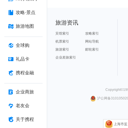
攻略·景点
旅游资讯
旅游地图
宾馆索引
攻略索引
机票索引
网站导航
全球购
旅游索引
邮轮索引
企业差旅索引
礼品卡
携程金融
Copyright©
19
企业商旅
沪公网备310105020
老友会
关于携程
上海市监