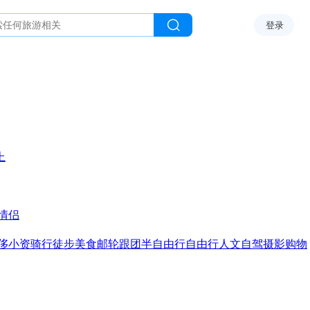
登录
上
情侣
侈
小资
骑行
徒步
美食
邮轮
跟团
半自由行
自由行
人文
自驾
摄影
购物