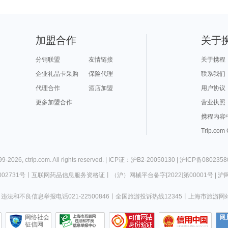
加盟合作
关于
分销联盟
友情链接
关于携程
企业礼品卡采购
保险代理
联系我们
代理合作
酒店加盟
用户协议
更多加盟合作
营业执照
携程内容
Trip.com
99-
2026
,
ctrip.com
. All rights reserved. |
ICP证：沪B2-20050130
|
沪ICP备0802358
02731号
丨
互联网药品信息服务资格证
丨
（沪）网械平台备字[2022]第00001号
|
沪网
违法和不良信息举报电话021-22500846
丨
全国旅游投诉热线12345
丨
上海市旅游网
网络社会
征信网