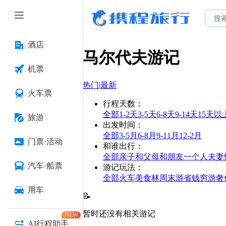
酒店
马尔代夫
游记
机票
热门
|
最新
火车票
行程天数
：
全部
1-2天
3-5天
6-8天
9-14天
15天以
旅游
出发时间
：
全部
3-5月
6-8月
9-11月
12-2月
门票·活动
和谁出行
：
全部
亲子
和父母
和朋友
一个人
夫妻
汽车·船票
游记玩法
：
全部
火车
美食林
周末游
省钱
穷游
奢
用车
📝
暂时还没有相关游记
NEW
AI行程助手