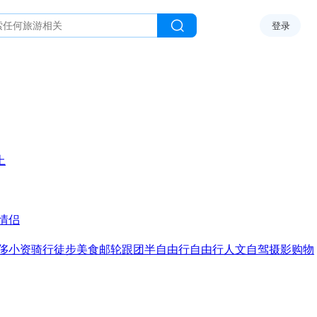
登录
上
情侣
侈
小资
骑行
徒步
美食
邮轮
跟团
半自由行
自由行
人文
自驾
摄影
购物