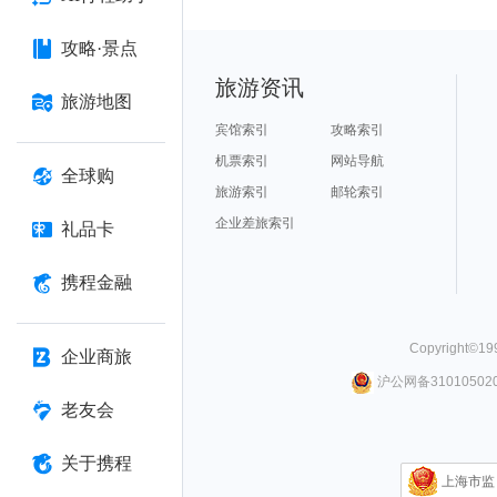
攻略·景点
旅游资讯
旅游地图
宾馆索引
攻略索引
机票索引
网站导航
全球购
旅游索引
邮轮索引
企业差旅索引
礼品卡
携程金融
Copyright©
19
企业商旅
沪公网备310105020
老友会
关于携程
上海市监