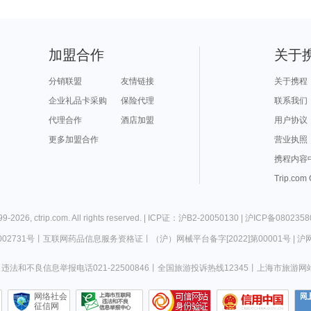
加盟合作
关于
分销联盟
友情链接
关于携程
企业礼品卡采购
保险代理
联系我们
代理合作
酒店加盟
用户协议
更多加盟合作
营业执照
携程内容
Trip.com
99-
2026
,
ctrip.com
. All rights reserved. |
ICP证：沪B2-20050130
|
沪ICP备0802358
02731号
丨
互联网药品信息服务资格证
丨
（沪）网械平台备字[2022]第00001号
|
沪网
违法和不良信息举报电话021-22500846
丨
全国旅游投诉热线12345
丨
上海市旅游网
网络社会
征信网