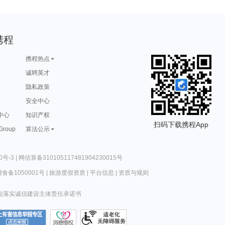
携程
携程热点
诚聘英才
隐私政策
安全中心
中心
知识产权
扫码下载携程App
 Group
算法公示
0号-3
|
网信算备310105117481904230015号
食备1050001号
|
旅游度假资质
|
平台信息
|
资质与规则
站落实诚信建设主体责任承诺书