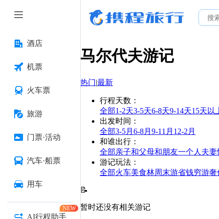
酒店
马尔代夫
游记
机票
热门
|
最新
火车票
行程天数
：
全部
1-2天
3-5天
6-8天
9-14天
15天以
旅游
出发时间
：
全部
3-5月
6-8月
9-11月
12-2月
门票·活动
和谁出行
：
全部
亲子
和父母
和朋友
一个人
夫妻
汽车·船票
游记玩法
：
全部
火车
美食林
周末游
省钱
穷游
奢
用车
📝
暂时还没有相关游记
NEW
AI行程助手