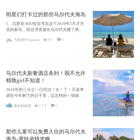
明星们打卡过的那些马尔代夫海岛
1、沈梦辰-RIU悦宜湾岛这个2019年5月才开
业的新岛，悦宜湾直接在马尔代夫建了两
飞鱼旅行Summer

971

0
马尔代夫新奢酒店杀到！我不允许
精致girl不知道！
2024年的三分之一已经过！去！了！又该考
虑在今年剩下的日子里，以怎样的一场旅行
犒劳
暴走姐妹花

1.5千

0
那些儿童可以免费入住的马尔代夫
海岛-遛娃省钱攻略