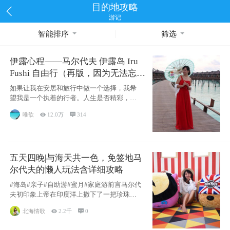
目的地攻略
游记
智能排序
筛选
伊露心程——马尔代夫 伊露岛 Iru
Fushi 自由行（再版，因为无法忘却
的留恋）
如果让我在安居和旅行中做一个选择，我希
望我是一个执着的行者。人生是否精彩，都
源于自己
唯歆

12.0万

314
五天四晚|与海天共一色，免签地马
尔代夫的懒人玩法含详细攻略
#海岛#亲子#自助游#蜜月#家庭游前言马尔代
夫初印象上帝在印度洋上撒下了一把珍珠，
这
北海情歌

2.2千

0