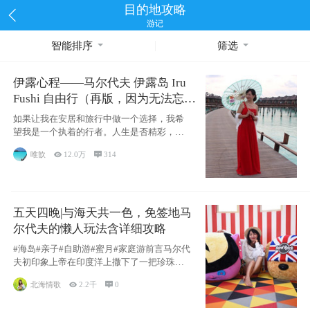
目的地攻略
游记
智能排序
筛选
伊露心程——马尔代夫 伊露岛 Iru
Fushi 自由行（再版，因为无法忘却
的留恋）
如果让我在安居和旅行中做一个选择，我希
望我是一个执着的行者。人生是否精彩，都
源于自己
唯歆

12.0万

314
五天四晚|与海天共一色，免签地马
尔代夫的懒人玩法含详细攻略
#海岛#亲子#自助游#蜜月#家庭游前言马尔代
夫初印象上帝在印度洋上撒下了一把珍珠，
这
北海情歌

2.2千

0