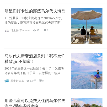
明星们打卡过的那些马尔代夫海岛
1、沈梦辰-RIU悦宜湾岛这个2019年5月才开
业的新岛，悦宜湾直接在马尔代夫建了两
飞鱼旅行Summer

971

0
马尔代夫新奢酒店杀到！我不允许
精致girl不知道！
2024年的三分之一已经过！去！了！又该考
虑在今年剩下的日子里，以怎样的一场旅行
犒劳
暴走姐妹花

1.5千

0
那些儿童可以免费入住的马尔代夫
海岛-遛娃省钱攻略