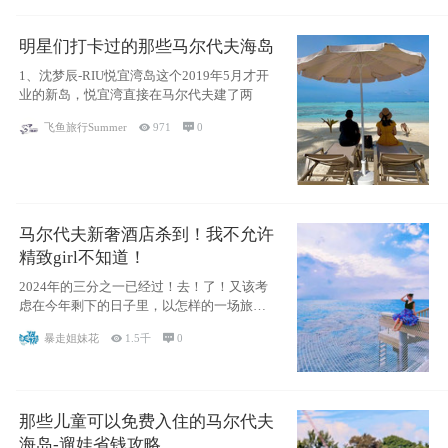
明星们打卡过的那些马尔代夫海岛
1、沈梦辰-RIU悦宜湾岛这个2019年5月才开
业的新岛，悦宜湾直接在马尔代夫建了两
飞鱼旅行Summer

971

0
马尔代夫新奢酒店杀到！我不允许
精致girl不知道！
2024年的三分之一已经过！去！了！又该考
虑在今年剩下的日子里，以怎样的一场旅行
犒劳
暴走姐妹花

1.5千

0
那些儿童可以免费入住的马尔代夫
海岛-遛娃省钱攻略