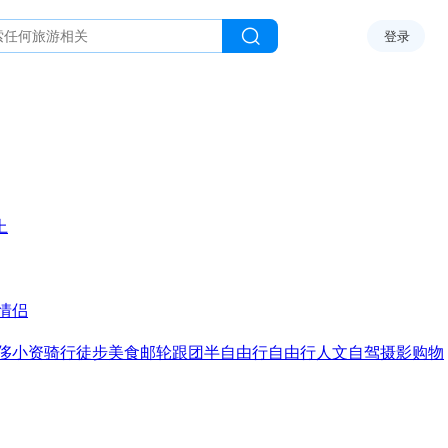
登录
上
情侣
侈
小资
骑行
徒步
美食
邮轮
跟团
半自由行
自由行
人文
自驾
摄影
购物