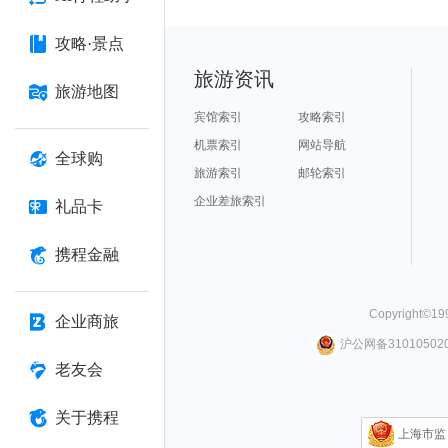
攻略·景点
旅游资讯
旅游地图
宾馆索引
攻略索引
机票索引
网站导航
全球购
旅游索引
邮轮索引
企业差旅索引
礼品卡
携程金融
Copyright©
19
企业商旅
沪公网备310105020
老友会
关于携程
上海市监