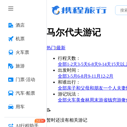
酒店
马尔代夫
游记
机票
热门
|
最新
火车票
行程天数
：
全部
1-2天
3-5天
6-8天
9-14天
15天以
旅游
出发时间
：
全部
3-5月
6-8月
9-11月
12-2月
门票·活动
和谁出行
：
全部
亲子
和父母
和朋友
一个人
夫妻
汽车·船票
游记玩法
：
全部
火车
美食林
周末游
省钱
穷游
奢
用车
📝
暂时还没有相关游记
NEW
AI行程助手