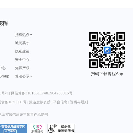
携程
携程热点
诚聘英才
隐私政策
安全中心
中心
知识产权
扫码下载携程App
 Group
算法公示
0号-3
|
网信算备310105117481904230015号
食备1050001号
|
旅游度假资质
|
平台信息
|
资质与规则
站落实诚信建设主体责任承诺书