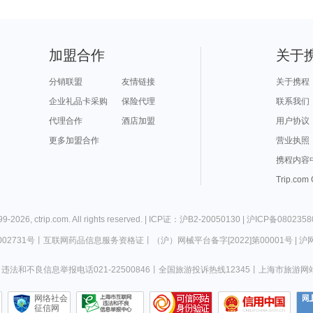
加盟合作
关于
分销联盟
友情链接
关于携程
企业礼品卡采购
保险代理
联系我们
代理合作
酒店加盟
用户协议
更多加盟合作
营业执照
携程内容
Trip.com
99-
2026
,
ctrip.com
. All rights reserved. |
ICP证：沪B2-20050130
|
沪ICP备0802358
02731号
丨
互联网药品信息服务资格证
丨
（沪）网械平台备字[2022]第00001号
|
沪网
违法和不良信息举报电话021-22500846
丨
全国旅游投诉热线12345
丨
上海市旅游网
网络社会
征信网