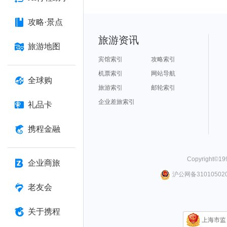
攻略·景点
旅游资讯
旅游地图
宾馆索引
攻略索引
机票索引
网站导航
全球购
旅游索引
邮轮索引
企业差旅索引
礼品卡
携程金融
Copyright©
19
企业商旅
沪公网备310105020
老友会
关于携程
上海市监