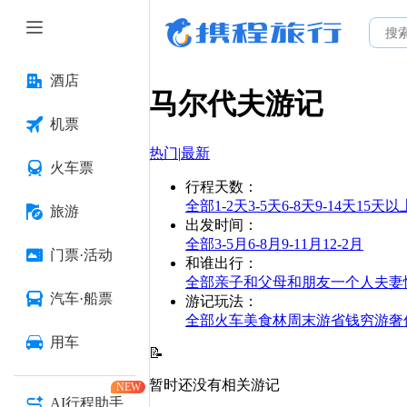
酒店
马尔代夫
游记
机票
热门
|
最新
火车票
行程天数
：
全部
1-2天
3-5天
6-8天
9-14天
15天以
旅游
出发时间
：
全部
3-5月
6-8月
9-11月
12-2月
门票·活动
和谁出行
：
全部
亲子
和父母
和朋友
一个人
夫妻
汽车·船票
游记玩法
：
全部
火车
美食林
周末游
省钱
穷游
奢
用车
📝
暂时还没有相关游记
NEW
AI行程助手