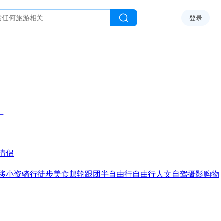
登录
上
情侣
侈
小资
骑行
徒步
美食
邮轮
跟团
半自由行
自由行
人文
自驾
摄影
购物