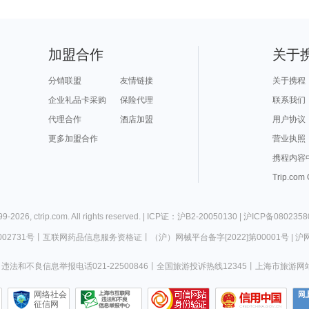
加盟合作
关于
分销联盟
友情链接
关于携程
企业礼品卡采购
保险代理
联系我们
代理合作
酒店加盟
用户协议
更多加盟合作
营业执照
携程内容
Trip.com
99-
2026
,
ctrip.com
. All rights reserved. |
ICP证：沪B2-20050130
|
沪ICP备0802358
02731号
丨
互联网药品信息服务资格证
丨
（沪）网械平台备字[2022]第00001号
|
沪网
违法和不良信息举报电话021-22500846
丨
全国旅游投诉热线12345
丨
上海市旅游网
网络社会
征信网