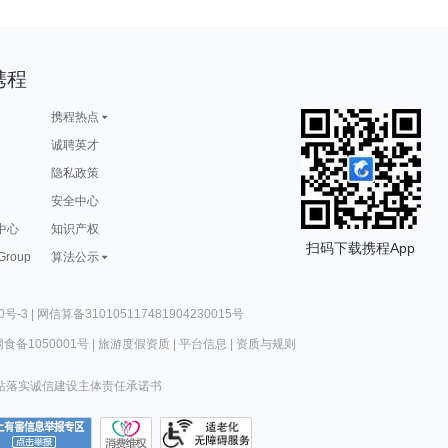
携程
携程热点
诚聘英才
隐私政策
安全中心
中心
知识产权
扫码下载携程App
 Group
算法公示
0号-3
|
网信算备310105117481904230015号
食备1050001号
|
旅游度假资质
|
平台信息
|
资质与规则
站落实诚信建设主体责任承诺书