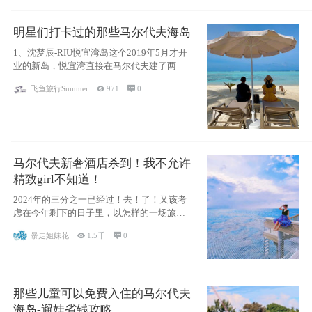
明星们打卡过的那些马尔代夫海岛
1、沈梦辰-RIU悦宜湾岛这个2019年5月才开
业的新岛，悦宜湾直接在马尔代夫建了两
飞鱼旅行Summer

971

0
马尔代夫新奢酒店杀到！我不允许
精致girl不知道！
2024年的三分之一已经过！去！了！又该考
虑在今年剩下的日子里，以怎样的一场旅行
犒劳
暴走姐妹花

1.5千

0
那些儿童可以免费入住的马尔代夫
海岛-遛娃省钱攻略