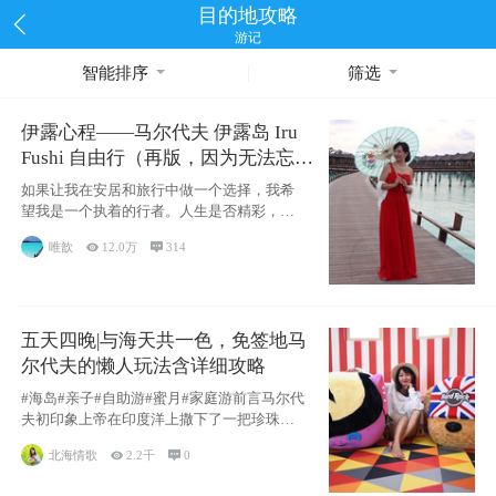
目的地攻略
游记
智能排序
筛选
伊露心程——马尔代夫 伊露岛 Iru
Fushi 自由行（再版，因为无法忘却
的留恋）
如果让我在安居和旅行中做一个选择，我希
望我是一个执着的行者。人生是否精彩，都
源于自己
唯歆

12.0万

314
五天四晚|与海天共一色，免签地马
尔代夫的懒人玩法含详细攻略
#海岛#亲子#自助游#蜜月#家庭游前言马尔代
夫初印象上帝在印度洋上撒下了一把珍珠，
这
北海情歌

2.2千

0