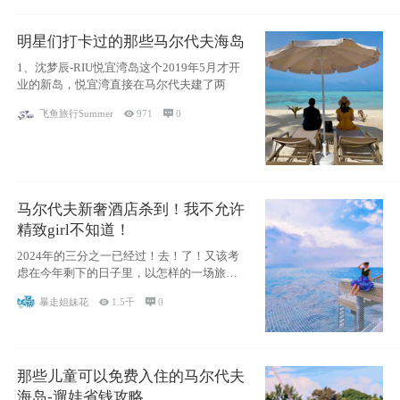
明星们打卡过的那些马尔代夫海岛
1、沈梦辰-RIU悦宜湾岛这个2019年5月才开
业的新岛，悦宜湾直接在马尔代夫建了两
飞鱼旅行Summer

971

0
马尔代夫新奢酒店杀到！我不允许
精致girl不知道！
2024年的三分之一已经过！去！了！又该考
虑在今年剩下的日子里，以怎样的一场旅行
犒劳
暴走姐妹花

1.5千

0
那些儿童可以免费入住的马尔代夫
海岛-遛娃省钱攻略