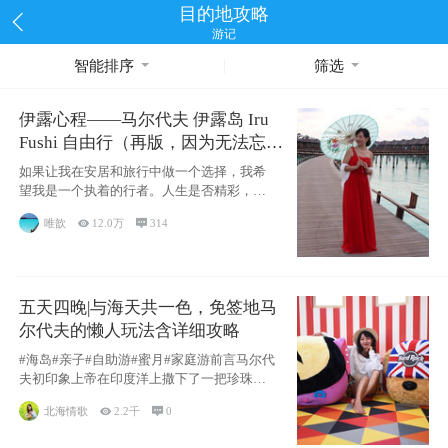
目的地攻略
游记
智能排序
筛选
伊露心程——马尔代夫 伊露岛 Iru
Fushi 自由行（再版，因为无法忘却
的留恋）
如果让我在安居和旅行中做一个选择，我希
望我是一个执着的行者。人生是否精彩，都
源于自己
唯歆

12.0万

314
五天四晚|与海天共一色，免签地马
尔代夫的懒人玩法含详细攻略
#海岛#亲子#自助游#蜜月#家庭游前言马尔代
夫初印象上帝在印度洋上撒下了一把珍珠，
这
北海情歌

2.2千

0