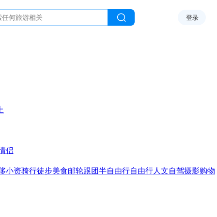
登录
上
情侣
侈
小资
骑行
徒步
美食
邮轮
跟团
半自由行
自由行
人文
自驾
摄影
购物