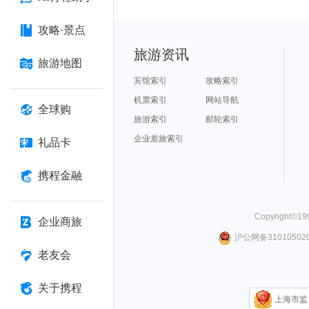
攻略·景点
旅游资讯
旅游地图
宾馆索引
攻略索引
机票索引
网站导航
全球购
旅游索引
邮轮索引
企业差旅索引
礼品卡
携程金融
Copyright©
19
企业商旅
沪公网备310105020
老友会
关于携程
上海市监