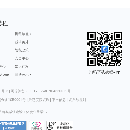
携程
携程热点
诚聘英才
隐私政策
安全中心
中心
知识产权
扫码下载携程App
 Group
算法公示
0号-3
|
网信算备310105117481904230015号
食备1050001号
|
旅游度假资质
|
平台信息
|
资质与规则
站落实诚信建设主体责任承诺书