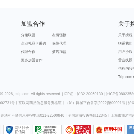
加盟合作
关于
分销联盟
友情链接
关于携程
企业礼品卡采购
保险代理
联系我们
代理合作
酒店加盟
用户协议
更多加盟合作
营业执照
携程内容
Trip.com
99-
2026
,
ctrip.com
. All rights reserved. |
ICP证：沪B2-20050130
|
沪ICP备0802358
02731号
丨
互联网药品信息服务资格证
丨
（沪）网械平台备字[2022]第00001号
|
沪网
违法和不良信息举报电话021-22500846
丨
全国旅游投诉热线12345
丨
上海市旅游网
网络社会
征信网