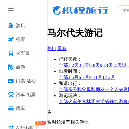
酒店
马尔代夫
游记
机票
热门
|
最新
火车票
行程天数
：
全部
1-2天
3-5天
6-8天
9-14天
15天以
旅游
出发时间
：
全部
3-5月
6-8月
9-11月
12-2月
门票·活动
和谁出行
：
全部
亲子
和父母
和朋友
一个人
夫妻
汽车·船票
游记玩法
：
全部
火车
美食林
周末游
省钱
穷游
奢
用车
📝
暂时还没有相关游记
NEW
AI行程助手