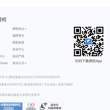
携程
携程热点
诚聘英才
隐私政策
安全中心
中心
知识产权
扫码下载携程App
 Group
算法公示
0号-3
|
网信算备310105117481904230015号
食备1050001号
|
旅游度假资质
|
平台信息
|
资质与规则
站落实诚信建设主体责任承诺书