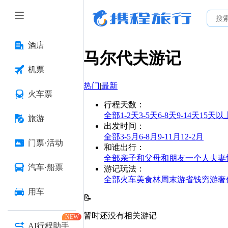
酒店
马尔代夫
游记
机票
热门
|
最新
火车票
行程天数
：
全部
1-2天
3-5天
6-8天
9-14天
15天以
旅游
出发时间
：
全部
3-5月
6-8月
9-11月
12-2月
门票·活动
和谁出行
：
全部
亲子
和父母
和朋友
一个人
夫妻
汽车·船票
游记玩法
：
全部
火车
美食林
周末游
省钱
穷游
奢
用车
📝
暂时还没有相关游记
NEW
AI行程助手