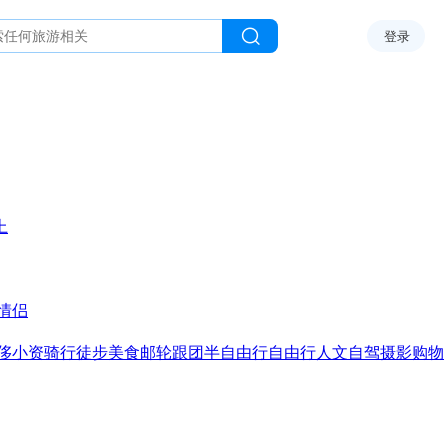
登录
上
情侣
侈
小资
骑行
徒步
美食
邮轮
跟团
半自由行
自由行
人文
自驾
摄影
购物