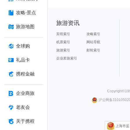
攻略·景点
旅游资讯
旅游地图
宾馆索引
攻略索引
机票索引
网站导航
全球购
旅游索引
邮轮索引
企业差旅索引
礼品卡
携程金融
Copyright©
19
企业商旅
沪公网备310105020
老友会
关于携程
上海市监