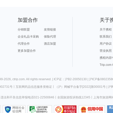
加盟合作
关于
分销联盟
友情链接
关于携程
企业礼品卡采购
保险代理
联系我们
代理合作
酒店加盟
用户协议
更多加盟合作
营业执照
携程内容
Trip.com
99-
2026
,
ctrip.com
. All rights reserved. |
ICP证：沪B2-20050130
|
沪ICP备0802358
02731号
丨
互联网药品信息服务资格证
丨
（沪）网械平台备字[2022]第00001号
|
沪网
违法和不良信息举报电话021-22500846
丨
全国旅游投诉热线12345
丨
上海市旅游网
网络社会
征信网