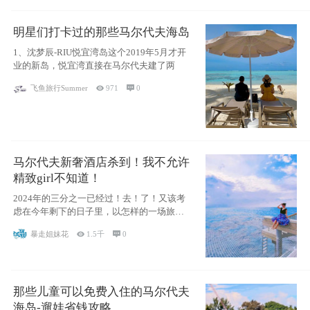
明星们打卡过的那些马尔代夫海岛
1、沈梦辰-RIU悦宜湾岛这个2019年5月才开
业的新岛，悦宜湾直接在马尔代夫建了两
飞鱼旅行Summer

971

0
马尔代夫新奢酒店杀到！我不允许
精致girl不知道！
2024年的三分之一已经过！去！了！又该考
虑在今年剩下的日子里，以怎样的一场旅行
犒劳
暴走姐妹花

1.5千

0
那些儿童可以免费入住的马尔代夫
海岛-遛娃省钱攻略