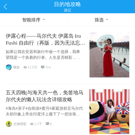
目的地攻略
游记
智能排序
筛选
伊露心程——马尔代夫 伊露岛 Iru
Fushi 自由行（再版，因为无法忘却
的留恋）
如果让我在安居和旅行中做一个选择，我希
望我是一个执着的行者。人生是否精彩，都
源于自己
唯歆

12.0万

314
五天四晚|与海天共一色，免签地马
尔代夫的懒人玩法含详细攻略
#海岛#亲子#自助游#蜜月#家庭游前言马尔代
夫初印象上帝在印度洋上撒下了一把珍珠，
这
北海情歌

2.2千

0