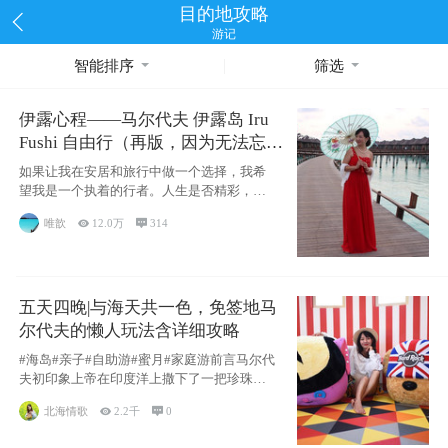
目的地攻略
游记
智能排序
筛选
伊露心程——马尔代夫 伊露岛 Iru
Fushi 自由行（再版，因为无法忘却
的留恋）
如果让我在安居和旅行中做一个选择，我希
望我是一个执着的行者。人生是否精彩，都
源于自己
唯歆

12.0万

314
五天四晚|与海天共一色，免签地马
尔代夫的懒人玩法含详细攻略
#海岛#亲子#自助游#蜜月#家庭游前言马尔代
夫初印象上帝在印度洋上撒下了一把珍珠，
这
北海情歌

2.2千

0