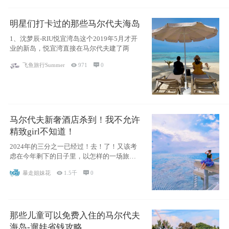
明星们打卡过的那些马尔代夫海岛
1、沈梦辰-RIU悦宜湾岛这个2019年5月才开
业的新岛，悦宜湾直接在马尔代夫建了两
飞鱼旅行Summer

971

0
马尔代夫新奢酒店杀到！我不允许
精致girl不知道！
2024年的三分之一已经过！去！了！又该考
虑在今年剩下的日子里，以怎样的一场旅行
犒劳
暴走姐妹花

1.5千

0
那些儿童可以免费入住的马尔代夫
海岛-遛娃省钱攻略